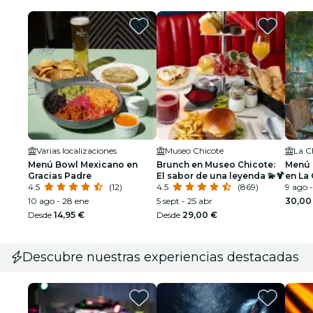
Varias localizaciones
Museo Chicote
La C
Menú Bowl Mexicano en
Brunch en Museo Chicote:
Menú 
Gracias Padre
El sabor de una leyenda 💫🍹
en La
4.5
(12)
4.5
(869)
9 ago 
10 ago - 28 ene
5 sept - 25 abr
30,00
Desde
14,95 €
Desde
29,00 €
Descubre nuestras experiencias destacadas