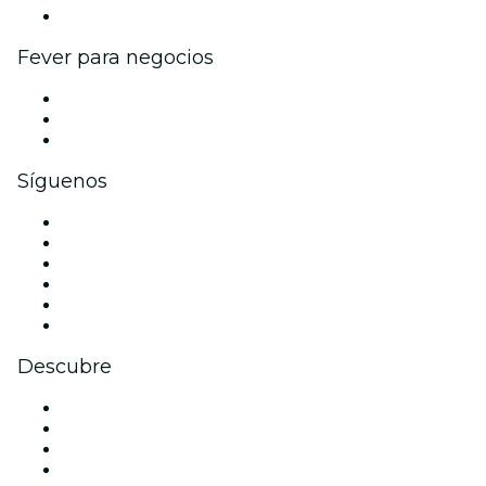
Colaboraciones de marca
Fever para negocios
Eventos privados y entradas de grupo
Beneficios corporativos
Tarjetas y cupones de regalo corporativos
Síguenos
Facebook
X (Twitter)
Instagram
TikTok
LinkedIn
Youtube
Descubre
Locales y espacios de eventos en Madrid
España
Hoy
Mañana