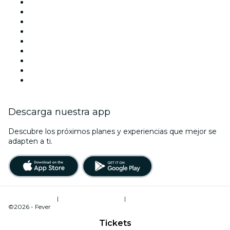
Esta semana
Este fin de semana
Halloween
San Valentín
Team Building Madrid
La La Love You
Viva Suecia
Navidad
Año Nuevo
Descarga nuestra app
Descubre los próximos planes y experiencias que mejor se
adapten a ti.
Términos de uso
|
Política de privacidad
|
Administrador de cookies
©2026 - Fever
Tickets