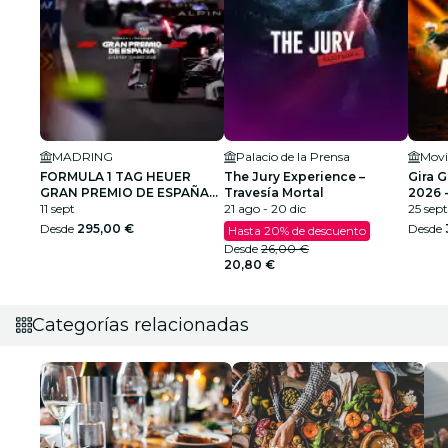
MADRING
Palacio de la Prensa
Movi
FORMULA 1 TAG HEUER
The Jury Experience –
Gira 
GRAN PREMIO DE ESPAÑA
Travesía Mortal
2026 
2026
11 sept
21 ago - 20 dic
25 sept
Desde
295,00 €
Desde
Hasta 20% de descuento
Desde
26,00 €
20,80 €
Categorías relacionadas