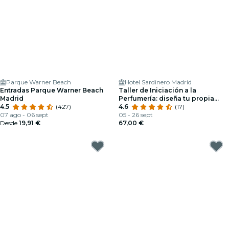
Parque Warner Beach
Hotel Sardinero Madrid
Entradas Parque Warner Beach
Taller de Iniciación a la
Madrid
Perfumería: diseña tu propia
4.5
(427)
fragancia
4.6
(17)
07 ago - 06 sept
05 - 26 sept
Desde
19,91 €
67,00 €