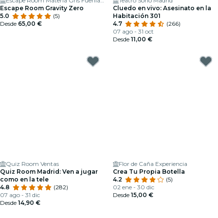
Escape Room Materia Gris Fuenlabrada
Teatro Soho Madrid
Escape Room Gravity Zero
Cluedo en vivo: Asesinato en la
5.0
(5)
Habitación 301
Desde
65,00 €
4.7
(266)
07 ago - 31 oct
Desde
11,00 €
Quiz Room Ventas
Flor de Caña Experiencia
Quiz Room Madrid: Ven a jugar
Crea Tu Propia Botella
como en la tele
4.2
(5)
4.8
(282)
02 ene - 30 dic
07 ago - 31 dic
Desde
15,00 €
Desde
14,90 €