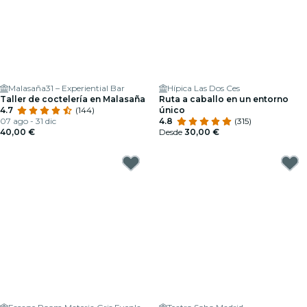
Malasaña31 – Experiential Bar
Hípica Las Dos Ces
Taller de coctelería en Malasaña
Ruta a caballo en un entorno
4.7
(144)
único
07 ago - 31 dic
4.8
(315)
40,00 €
Desde
30,00 €