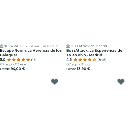
NCERRADOS ESCAPE ROOM MADRID
BuzzAttack en Madrid
Escape Room: La Herencia de los
BuzzAttack: La Experiencia de
Balaguer
TV en Vivo - Madrid
5.0
(16)
4.6
(845)
07 ago - 03 ene
07 ago - 31 oct
Desde
94,00 €
Desde
13,90 €