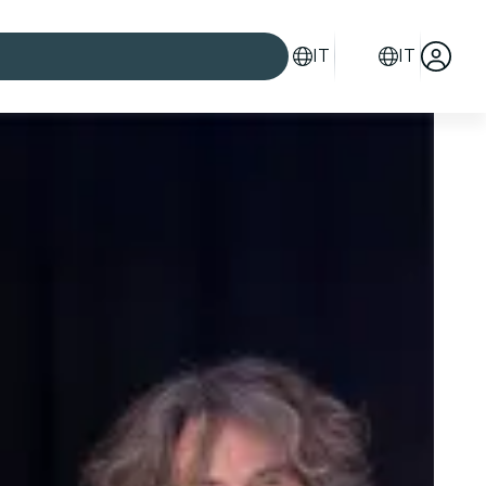
IT
IT