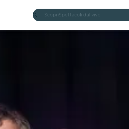
Scopri
Spettacoli dal vivo
Madrid
Candlelight
Londra
Esperienze e città
San Paolo
Mostre
Seoul
Tour città
Concerti