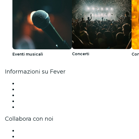
Concerti
Eventi musicali
Con
Informazioni su Fever
Stampa
Unisciti al team
Impressum
Carte regalo
Centro assistenza
Collabora con noi
Gestisci il tuo evento
Pubblica il tuo evento