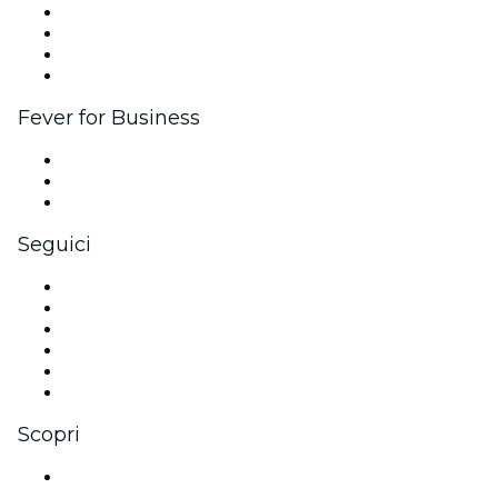
Eventi aziendali & benefit
Programma di affiliazione
Programma Ambassador e Influencer
Brand partnership
Fever for Business
Eventi privati e biglietti di gruppo
Benefit aziendali
Gift card e voucher aziendali
Seguici
Facebook
X (Twitter)
Instagram
TikTok
LinkedIn
Youtube
Scopri
Luoghi a Wiesbaden