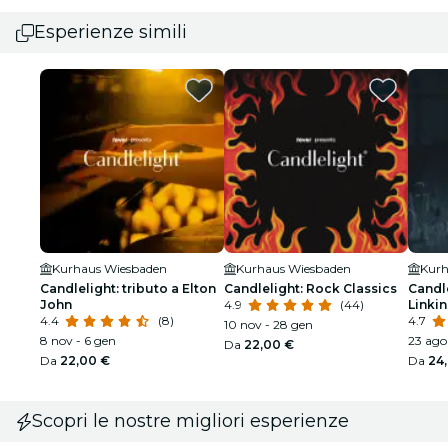
Esperienze simili
Kurhaus Wiesbaden
Kurhaus Wiesbaden
Kurh
Candlelight: tributo a Elton
Candlelight: Rock Classics
Candle
John
4.9
(44)
Linkin
4.4
(8)
4.7
10 nov - 28 gen
8 nov - 6 gen
23 ago 
Da
22,00 €
Da
22,00 €
Da
24
Scopri le nostre migliori esperienze