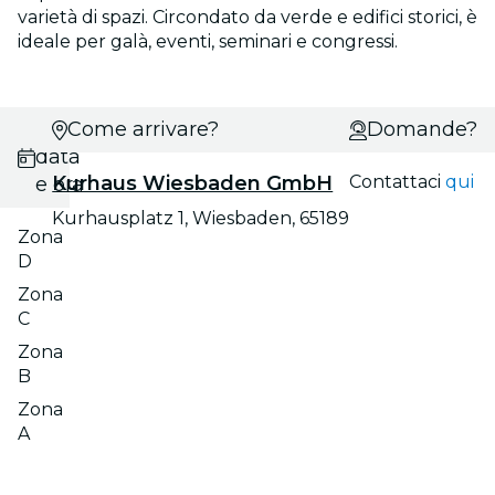
varietà di spazi. Circondato da verde e edifici storici, è
ideale per galà, eventi, seminari e congressi.
Scegli
Come arrivare?
Domande?
data
Kurhaus Wiesbaden GmbH
Contattaci
qui
e ora
Kurhausplatz 1, Wiesbaden, 65189
Zona
D
Zona
C
Zona
B
Zona
A