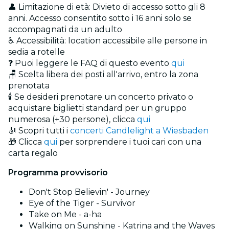
👤 Limitazione di età: Divieto di accesso sotto gli 8
anni. Accesso consentito sotto i 16 anni solo se
accompagnati da un adulto
♿ Accessibilità: location accessibile alle persone in
sedia a rotelle
❓ Puoi leggere le FAQ di questo evento
qui
🪑 Scelta libera dei posti all'arrivo, entro la zona
prenotata
🕯️ Se desideri prenotare un concerto privato o
acquistare biglietti standard per un gruppo
numerosa (+30 persone), clicca
qui
🎻 Scopri tutti i
concerti Candlelight a Wiesbaden
🎁 Clicca
qui
per sorprendere i tuoi cari con una
carta regalo
Programma provvisorio
Don't Stop Believin' - Journey
Eye of the Tiger - Survivor
Take on Me - a-ha
Walking on Sunshine - Katrina and the Waves