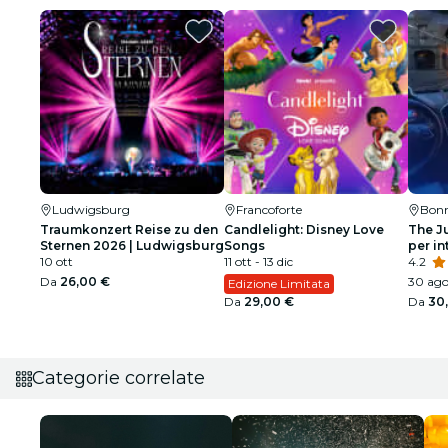
Ludwigsburg
Francoforte
Bon
Traumkonzert Reise zu den
Candlelight: Disney Love
The J
Sternen 2026 | Ludwigsburg
Songs
per in
10 ott
11 ott - 13 dic
chi pa
4.2
Da
26,00 €
30 ago
Edizione Limitata
Da
29,00 €
Da
30
Categorie correlate