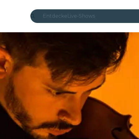
Entdecke
Live-Shows
Madrid
Candlelight
London
Erlebnisse und Städte
São Paulo
Seoul
Stadttouren
Konzerte