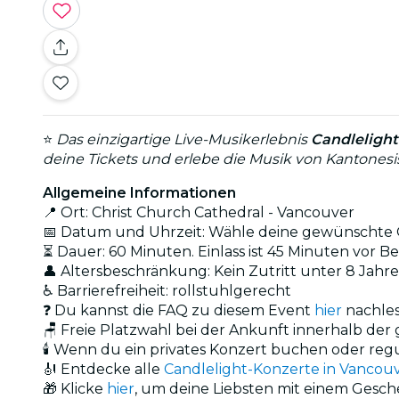
⭐
Das einzigartige Live-Musikerlebnis
Candlelight
deine Tickets und erlebe die Musik von Kantones
Allgemeine Informationen
📍 Ort: Christ Church Cathedral - Vancouver
📅 Datum und Uhrzeit: Wähle deine gewünschte O
⏳ Dauer: 60 Minuten. Einlass ist 45 Minuten vor Be
👤 Altersbeschränkung: Kein Zutritt unter 8 Jahr
♿ Barrierefreiheit: rollstuhlgerecht
❓ Du kannst die FAQ zu diesem Event
hier
nachle
🪑 Freie Platzwahl bei der Ankunft innerhalb de
🕯️ Wenn du ein privates Konzert buchen oder reg
🎻 Entdecke alle
Candlelight-Konzerte in Vancou
🎁 Klicke
hier
, um deine Liebsten mit einem Gesc