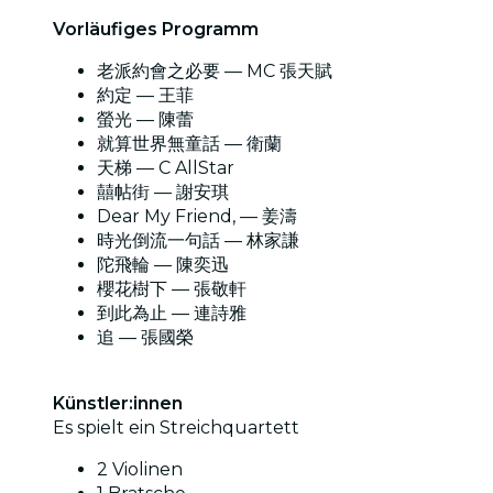
Vorläufiges Programm
老派約會之必要 — MC 張天賦
約定 — 王菲
螢光 — 陳蕾
就算世界無童話 — 衛蘭
天梯 — C AllStar
囍帖街 — 謝安琪
Dear My Friend, — 姜濤
時光倒流一句話 — 林家謙
陀飛輪 — 陳奕迅
櫻花樹下 — 張敬軒
到此為止 — 連詩雅
追 — 張國榮
Künstler:innen
Es spielt ein Streichquartett
2 Violinen