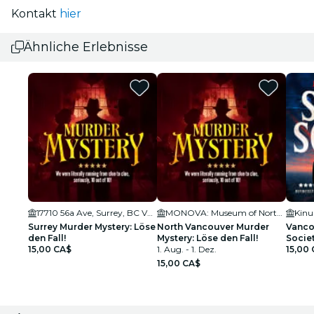
Kontakt
hier
Ähnliche Erlebnisse
17710 56a Ave, Surrey, BC V3S 5H8, Canada
MONOVA: Museum of North Vancouver
Kinu
Surrey Murder Mystery: Löse
North Vancouver Murder
Vanco
den Fall!
Mystery: Löse den Fall!
Societ
15,00 CA$
1. Aug. - 1. Dez.
Detek
15,00
15,00 CA$