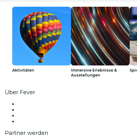
Aktivitäten
Immersive Erlebnisse &
Spi
Ausstellungen
Über Fever
Presse
Wir stellen ein!
Geschenkgutscheine
Hilfe-Center
Partner werden