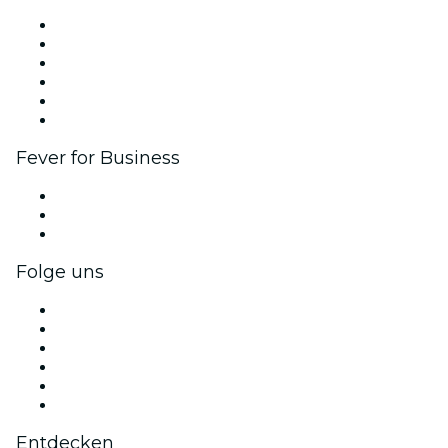
Fever Zone
Veröffentliche dein Event
Firmenevents & -vorteile
Affiliate-Programm
Botschafter & Influencer-Programm
Markenpartnerschaften
Fever for Business
Privatveranstaltungen & Gruppentickets
Firmenvorteile
Firmengeschenkkarten und -gutscheine
Folge uns
Facebook
X (Twitter)
Instagram
TikTok
LinkedIn
YouTube
Entdecken