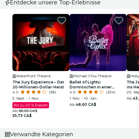
Entdecke unsere Top-Erlebnisse
Waterfront Theatre
Michael J Fox Theatre
Holl
The Jury Experience – Der
Ballet of Lights:
The J
20-Millionen-Dollar-Heist
Dornröschen in einer
ins H
4.0
(38)
funkelnden Show
4.0
(294)
20. Sep
5. Sept. - 1. Nov.
1. Nov. - 10. Jan.
Ab
43
Ab
48,60 CA$
Bis zu 20 % Rabatt
Ab
68,63 CA$
55,73 CA$
Verwandte Kategorien