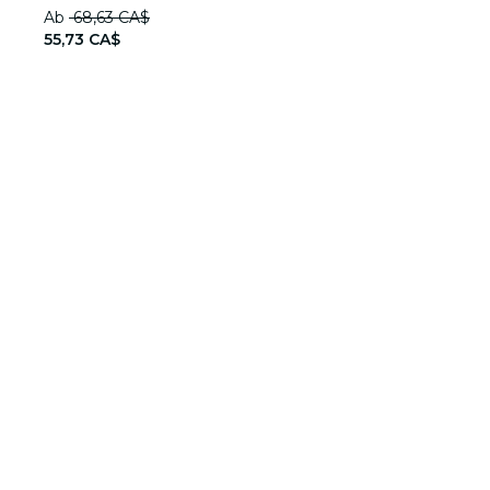
Ab
68,63 CA$
55,73 CA$
Über Fever
Partner werden