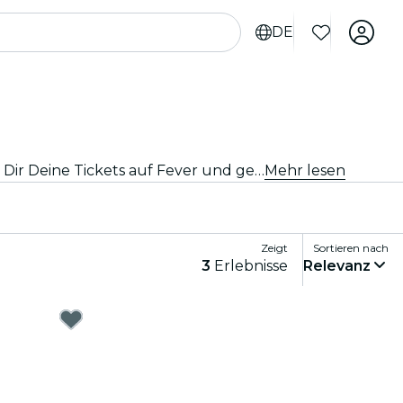
DE
Entdecke die besten Konzerte und Tourneen von nationalen und internationalen Künstlern in Vancouver, hole Dir Deine Tickets auf Fever und genieße Top-Musik!
Mehr lesen
Zeigt
Sortieren nach
3
Erlebnisse
Relevanz