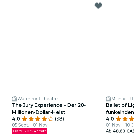
Waterfront Theatre
Michael J 
The Jury Experience – Der 20-
Ballet of L
Millionen-Dollar-Heist
funkelnde
4.0
(38)
4.0
05 Sept. - 01 Nov.
01 Nov. - 10 J
Ab
48,60 CA
Bis zu 20 % Rabatt