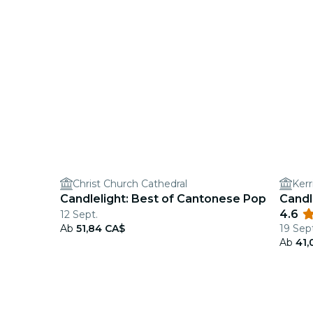
Christ Church Cathedral
Kerr
Candlelight: Best of Cantonese Pop
Candl
4.6
12 Sept.
Ab
51,84 CA$
19 Sept
Ab
41,