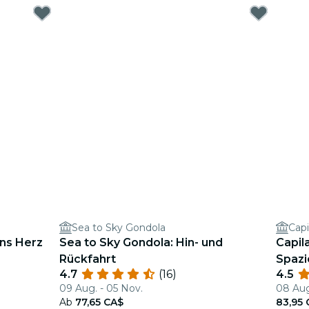
Sea to Sky Gondola
Capi
ins Herz
Sea to Sky Gondola: Hin- und
Capil
Rückfahrt
Spazi
4.7
(16)
4.5
09 Aug. - 05 Nov.
08 Aug
Ab
77,65 CA$
83,95 