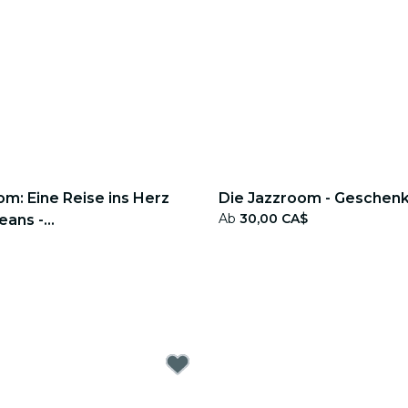
m: Eine Reise ins Herz
Die Jazzroom - Geschen
Ab
30,00 CA$
eans -
tschein