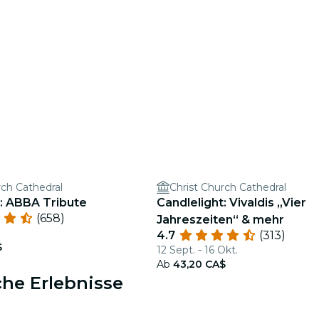
rch Cathedral
Christ Church Cathedral
t: ABBA Tribute
Candlelight: Vivaldis „Vier
(658)
Jahreszeiten“ & mehr
4.7
(313)
$
12 Sept. - 16 Okt.
Ab
43,20 CA$
che Erlebnisse