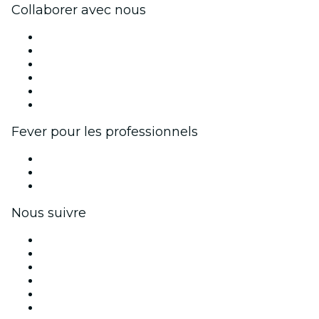
Collaborer avec nous
Fever Zone
Publiez votre événement
Événements d'entreprise et avantages
Programme d'affiliation
Programme d'ambassadeurs et d'influenceurs
Partenariats avec des marques
Fever pour les professionnels
Événements privés et billets de groupe
Avantages pour les entreprises
Coupons et cartes cadeaux pour les entreprises
Nous suivre
Facebook
X (Twitter)
Instagram
TikTok
LinkedIn
Youtube