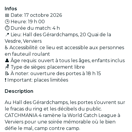
Infos
📅 Date: 17 octobre 2026
🕒 Heure: 19 h 00
⏱️ Durée du match: 4 h
📍 Lieu: Hall des Gérardchamps, 20 Quai de la
Vesdre, Verviers
♿ Accessibilité: ce lieu est accessible aux personnes
en fauteuil roulant
👤 Âge requis: ouvert à tous les âges, enfants inclus
🪑 Type de sièges: placement libre
📝 À noter: ouverture des portes à 18 h 15
❗ Important: places limitées
Description
Au Hall des Gérardchamps, les portes s’ouvrent sur
le fracas du ring et les décibels du public.
CATCHMANIA 4 ramène la World Catch League à
Verviers pour une soirée mémorable où le bien
défie le mal, camp contre camp.