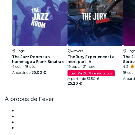
Liège
Anvers
Lièg
The Jazz Room : un
The Jury Experience : La
The J
hommage à Frank Sinatra et
mort par l’IA
Sortie
à Louis Armstrong
4 oct. - 18 déc.
19 sept. - 21 nov.
4.2
À partir de
25,00 €
18 oct.
Jusqu'à 20 % de réduction
À partir de
31,50 €
À part
25,20 €
À propos de Fever
Presse
Travailler chez Fever
Cartes-cadeaux
Centre d'aide