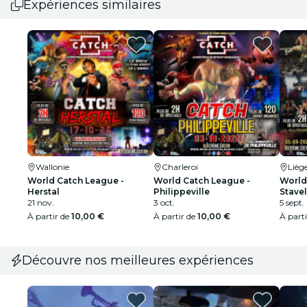
Expériences similaires
Wallonie
Charleroi
Lièg
World Catch League -
World Catch League -
World
Herstal
Philippeville
Stave
21 nov.
3 oct.
5 sept.
À partir de
10,00 €
À partir de
10,00 €
À part
Découvre nos meilleures expériences