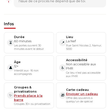
l'issue de ce procès ne dépend que de toi.
Infos
Durée
Lieu
60 minutes
La Nef
⏳
📍
Les portes ouvrent 30
Rue Saint Nicolas 2, Namur,
minutes avant le début
5000
Accessibilité
Âge
Non accessible aux
12+
👤
♿
PMR
Interdit aux -16 non
Ce lieu n'est pas accessible
accompagnés
aux PMR
Groupes &
Carte-cadeau
privatisations
Envoyer un cadeau
✨
🎁
Prends place à la
Offre des souvenirs à
barre
quelqu'un de spécial
Groupes 30+ ou privatisation