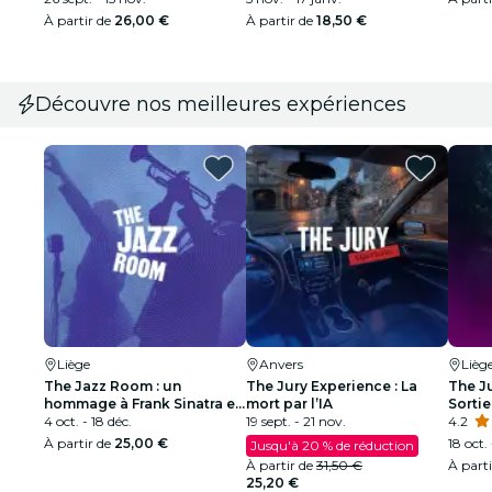
À partir de
26,00 €
À partir de
18,50 €
Découvre nos meilleures expériences
Liège
Anvers
Lièg
The Jazz Room : un
The Jury Experience : La
The J
hommage à Frank Sinatra et
mort par l’IA
Sortie
à Louis Armstrong
4 oct. - 18 déc.
19 sept. - 21 nov.
4.2
À partir de
25,00 €
18 oct.
Jusqu'à 20 % de réduction
À partir de
31,50 €
À part
25,20 €