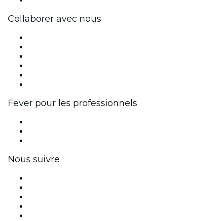
Collaborer avec nous
Fever Zone
Publiez votre événement
Événements d'entreprise et avantages
Programme d'affiliation
Programme d'ambassadeurs et d'influenceurs
Partenariats avec des marques
Fever pour les professionnels
Événements privés et billets de groupe
Avantages pour les entreprises
Coupons et cartes cadeaux pour les entreprises
Nous suivre
Facebook
X (Twitter)
Instagram
TikTok
LinkedIn