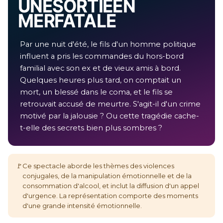
UNE SORTIE EN
MER FATALE
Par une nuit d'été, le fils d'un homme politique
influent a pris les commandes du hors-bord
familial avec son ex et de vieux amis à bord.
Quelques heures plus tard, on comptait un
mort, un blessé dans le coma, et le fils se
retrouvait accusé de meurtre. S'agit-il d'un crime
motivé par la jalousie ? Ou cette tragédie cache-
t-elle des secrets bien plus sombres ?
🚩
Ce spectacle aborde les thèmes des violences
conjugales, de la manipulation émotionnelle et de la
consommation d'alcool, et inclut la diffusion d'un appel
d'urgence. La représentation comporte des moments
d'une grande intensité émotionnelle.