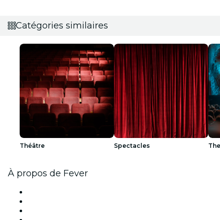
Catégories similaires
Théâtre
Spectacles
The
À propos de Fever
Presse
Travailler chez Fever
Cartes-cadeaux
Centre d'aide