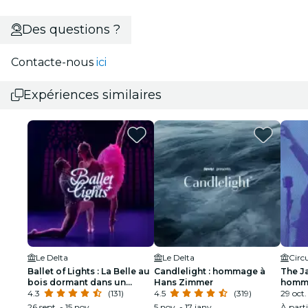
Des questions ?
Contacte-nous
ici
Expériences similaires
Le Delta
Le Delta
Circ
Ballet of Lights : La Belle au
Candlelight : hommage à
The J
bois dormant dans un
Hans Zimmer
homma
spectacle étincelant
4.3
(131)
4.5
(319)
à Lou
29 oct.
26 sept. - 15 nov.
5 nov. - 17 janv.
À part