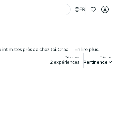
FR
Entre dans le meilleur club de jazz de la ville ! Découvre le meilleur du blues, de la soul et du jazz dans des lieux intimistes près de chez toi. Chaque note raconte une histoire, chaque solo te touche en plein cœur. Découvre les concerts de jazz en direct autour de toi !
En lire plus...
Découvre
Trier par
2
expériences
Pertinence