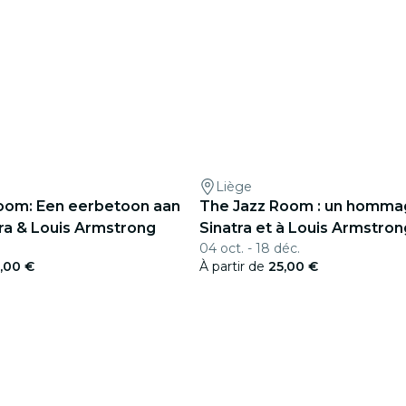
Liège
oom: Een eerbetoon aan
The Jazz Room : un homma
tra & Louis Armstrong
Sinatra et à Louis Armstron
04 oct. - 18 déc.
,00 €
À partir de
25,00 €