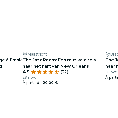
Maastricht
Bré
ge à Frank
The Jazz Room: Een muzikale reis
The J
g
naar het hart van New Orleans
naar 
4.5
(52)
18 oct.
29 nov.
À part
À partir de
20,00 €