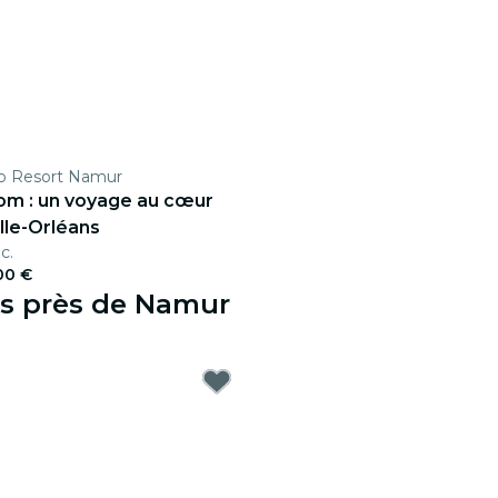
no Resort Namur
om : un voyage au cœur
lle-Orléans
c.
00 €
es près de Namur