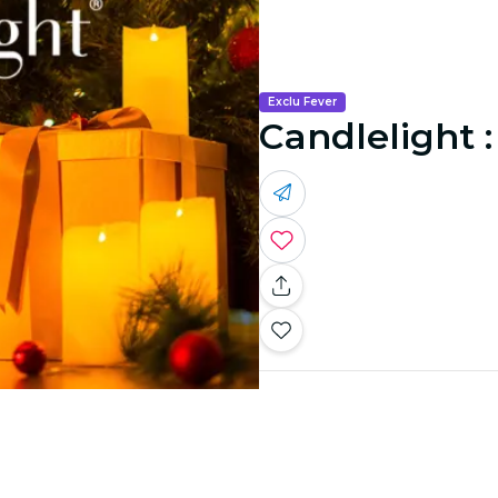
Exclu Fever
Candlelight 