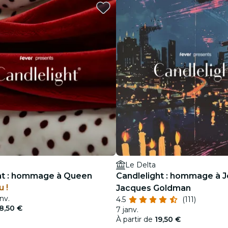
restaurants
cinéma
Le Delta
ht : hommage à Queen
Candlelight : hommage à J
 !
Jacques Goldman
anv.
4.5
(111)
8,50 €
7 janv.
À partir de
19,50 €