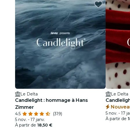
Le Delta
Le Delta
Candlelight : hommage à Hans
Candlelig
Nouveau
Zimmer
5 nov. - 17 j
4.5
(319)
À partir de
1
5 nov. - 17 janv.
À partir de
18,50 €