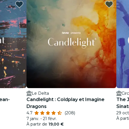
Le Delta
Cir
ean-
Candlelight : Coldplay et Imagine
The 
Dragons
Sinat
4.7
(208)
29 oct.
À part
7 janv. - 21 févr.
À partir de
19,00 €