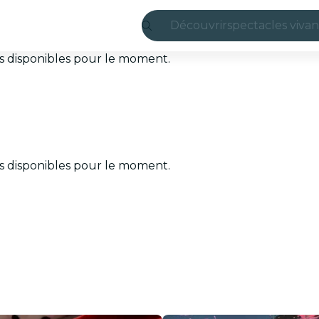
Découvrir
spectacles vivan
Madrid
ets disponibles pour le moment.
Candlelight
Londres
expériences et v
ets disponibles pour le moment.
São Paulo
expositions
Séoul
visites urbaines
concerts