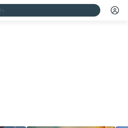
ts
illes