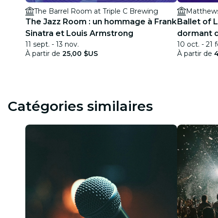
The Barrel Room at Triple C Brewing
Matthew
The Jazz Room : un hommage à Frank
Ballet of L
Sinatra et Louis Armstrong
dormant d
11 sept. - 13 nov.
10 oct. - 21 f
étincelant
À partir de
25,00 $US
À partir de
Catégories similaires