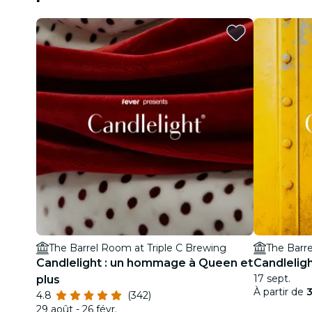
The Barrel Room at Triple C Brewing
The Barre
Candlelight : un hommage à Queen et
Candlelig
17 sept.
plus
À partir de
4.8
(342)
29 août - 26 févr.