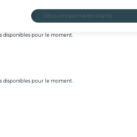
Découvrir
spectacles vivants
Madrid
ets disponibles pour le moment.
Candlelight
Londres
expériences et villes
ets disponibles pour le moment.
São Paulo
expositions
Séoul
visites urbaines
concerts