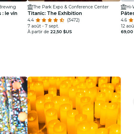
 Brewing
The Park Expo & Conference Center
Hi-
: le vin
Titanic: The Exhibition
Pâtes
4.4
(3472)
4.6
7 août - 7 sept.
12 aoû
À partir de
22,50 $US
69,00