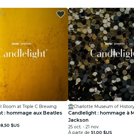
restaurants
cinéma
l Room at Triple C Brewing
Charlotte Museum of Histor
ht : hommage aux Beatles
Candlelight : hommage à 
Jackson
38,50 $US
25 oct. - 21 nov.
À partir de
51,00 $US