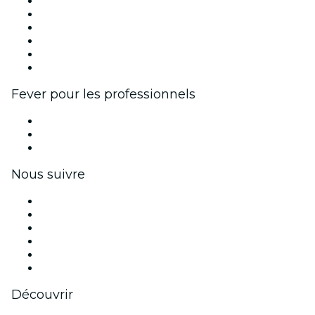
Fever Zone
Publiez votre événement
Événements d'entreprise et avantages
Programme d'affiliation
Programme d'ambassadeurs et d'influenceurs
Partenariats avec des marques
Fever pour les professionnels
Événements privés et billets de groupe
Avantages pour les entreprises
Coupons et cartes cadeaux pour les entreprises
Nous suivre
Facebook
X (Twitter)
Instagram
TikTok
LinkedIn
Youtube
Découvrir