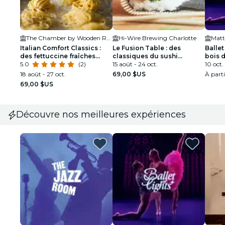
The Chamber by Wooden Robot - NoDa
Hi-Wire Brewing Charlotte
Italian Comfort Classics :
Le Fusion Table : des
Ballet
des fettuccine fraîches
classiques du sushi
bois 
deux façons : Charlotte
5.0
(2)
moderne - Charlotte
15 août - 24 oct.
spect
10 oct. 
18 août - 27 oct.
69,00 $US
À part
69,00 $US
Découvre nos meilleures expériences