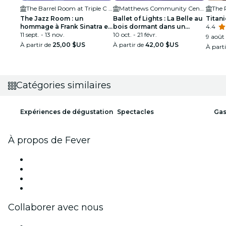
The Barrel Room at Triple C Brewing
Matthews Community Center
The Jazz Room : un
Ballet of Lights : La Belle au
Titani
hommage à Frank Sinatra et
bois dormant dans un
4.4
Louis Armstrong
11 sept. - 13 nov.
spectacle étincelant
10 oct. - 21 févr.
9 août 
À partir de
25,00 $US
À partir de
42,00 $US
À part
Catégories similaires
Expériences de dégustation
Spectacles
Gas
À propos de Fever
Presse
Travailler chez Fever
Cartes-cadeaux
Centre d'aide
Collaborer avec nous