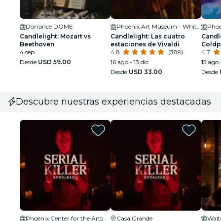
Dorrance DOME
Phoenix Art Museum - Whiteman Hall
Candlelight: Mozart vs
Candlelight: Las cuatro
Candle
Beethoven
estaciones de Vivaldi
Coldp
4 sep
4.8
(389)
4.7
Desde
USD 59.00
16 ago - 13 dic
15 ago 
Desde
USD 33.00
Desde
Descubre nuestras experiencias destacadas
Phoenix Center for the Arts
Casa Grande
Walt