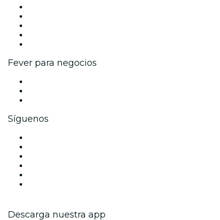
Publica tu evento
Eventos y beneficios para empresas
Programa de Afiliados
Programa de embajadores e influencers
Colaboraciones de marca
Fever para negocios
Eventos privados y entradas de grupo
Beneficios corporativos
Tarjetas y cupones de regalo corporativos
Síguenos
Facebook
X (Twitter)
Instagram
TikTok
LinkedIn
Youtube
Descarga nuestra app