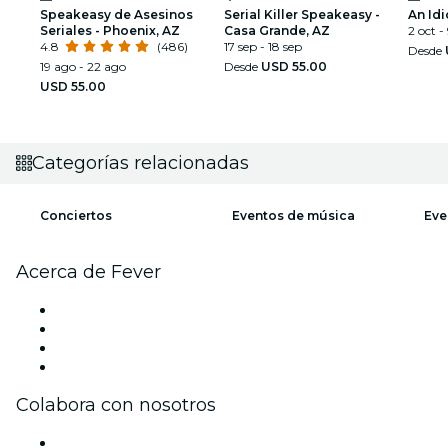
Speakeasy de Asesinos
Serial Killer Speakeasy -
An Idi
Seriales - Phoenix, AZ
Casa Grande, AZ
2 oct -
4.8
(486)
17 sep - 18 sep
Desde
19 ago - 22 ago
Desde
USD 55.00
USD 55.00
Categorías relacionadas
Conciertos
Eventos de música
Eve
Acerca de Fever
Prensa
Únete al equipo
Tarjetas Regalo
Centro de asistencia
Colabora con nosotros
Gestiona tu evento