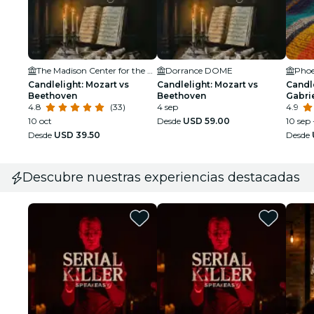
The Madison Center for the Arts
Dorrance DOME
Candlelight: Mozart vs
Candlelight: Mozart vs
Candle
Beethoven
Beethoven
Gabri
4.8
(33)
4 sep
4.9
10 oct
Desde
USD 59.00
10 sep 
Desde
USD 39.50
Desde
Descubre nuestras experiencias destacadas