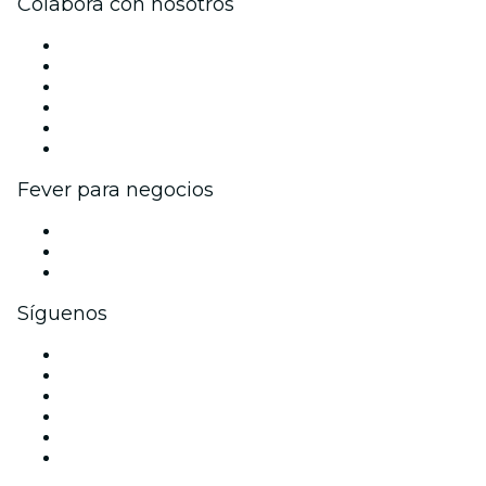
Colabora con nosotros
Gestiona tu evento
Publica tu evento
Eventos y beneficios para empresas
Programa de Afiliados
Programa de embajadores e influencers
Colaboraciones de marca
Fever para negocios
Eventos privados y entradas de grupo
Beneficios corporativos
Tarjetas y cupones de regalo corporativos
Síguenos
Facebook
X (Twitter)
Instagram
TikTok
LinkedIn
Youtube