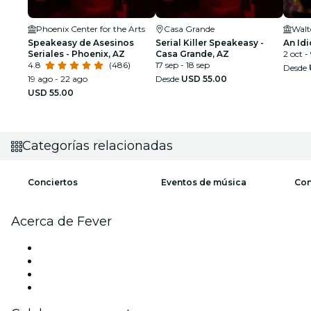
Phoenix Center for the Arts
Casa Grande
Walt
Speakeasy de Asesinos
Serial Killer Speakeasy -
An Idi
Seriales - Phoenix, AZ
Casa Grande, AZ
2 oct -
4.8
(486)
17 sep - 18 sep
Desde
19 ago - 22 ago
Desde
USD 55.00
USD 55.00
Categorías relacionadas
Conciertos
Eventos de música
Con
Acerca de Fever
Prensa
Únete al equipo
Tarjetas Regalo
Centro de asistencia