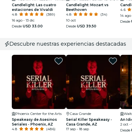
Candlelight: Las cuatro
Candlelight: Mozart vs
Candl
estaciones de Vivaldi
Beethoven
4.6
4.8
(389)
4.8
(34)
14 ago
16 ago - 13 dic
10 oct
Desde
Desde
USD 33.00
Desde
USD 39.50
Descubre nuestras experiencias destacadas
Phoenix Center for the Arts
Casa Grande
Walt
Speakeasy de Asesinos
Serial Killer Speakeasy -
An Idi
Seriales - Phoenix, AZ
Casa Grande, AZ
2 oct -
4.8
(486)
17 sep - 18 sep
Desde