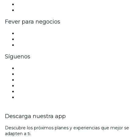
Programa de embajadores e influencers
Colaboraciones de marca
Fever para negocios
Eventos privados y entradas de grupo
Beneficios corporativos
Tarjetas y cupones de regalo corporativos
Síguenos
Facebook
X (Twitter)
Instagram
TikTok
LinkedIn
Youtube
Descarga nuestra app
Descubre los próximos planes y experiencias que mejor se
adapten a ti.