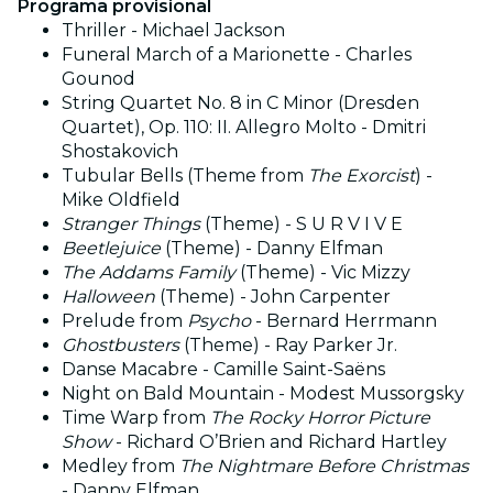
Programa provisional
Thriller - Michael Jackson
Funeral March of a Marionette - Charles
Gounod
String Quartet No. 8 in C Minor (Dresden
Quartet), Op. 110: II. Allegro Molto - Dmitri
Shostakovich
Tubular Bells (Theme from
The Exorcist
) -
Mike Oldfield
Stranger Things
(Theme) - S U R V I V E
Beetlejuice
(Theme) - Danny Elfman
The Addams Family
(Theme) - Vic Mizzy
Halloween
(Theme) - John Carpenter
Prelude from
Psycho
- Bernard Herrmann
Ghostbusters
(Theme) - Ray Parker Jr.
Danse Macabre - Camille Saint-Saëns
Night on Bald Mountain - Modest Mussorgsky
Time Warp from
The Rocky Horror Picture
Show
- Richard O’Brien and Richard Hartley
Medley from
The Nightmare Before Christmas
- Danny Elfman