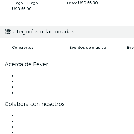
19 ago - 22 ago
Desde
USD 55.00
USD 55.00
Categorías relacionadas
Conciertos
Eventos de música
Eve
Acerca de Fever
Prensa
Únete al equipo
Tarjetas Regalo
Centro de asistencia
Colabora con nosotros
Gestiona tu evento
Publica tu evento
Eventos y beneficios para empresas
Programa de Afiliados