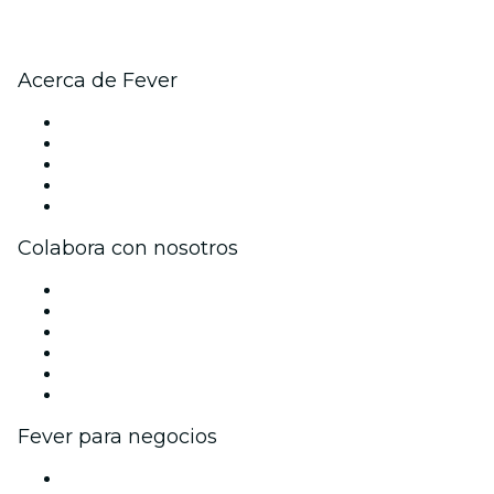
Acerca de Fever
Prensa
Únete al equipo
Becas de Excelencia
Tarjetas Regalo
Centro de asistencia
Colabora con nosotros
Gestiona tu evento
Publica tu evento
Eventos y beneficios para empresas
Programa de Afiliados
Programa de embajadores e influencers
Colaboraciones de marca
Fever para negocios
Eventos privados y entradas de grupo