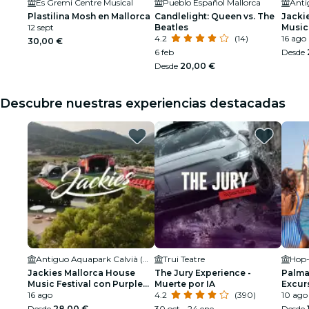
Es Gremi Centre Musical
Pueblo Español Mallorca
Plastilina Mosh en Mallorca
Candlelight: Queen vs. The
Jacki
12 sept
Beatles
Music
4.2
(14)
Disco
16 ago
30,00 €
6 feb
Desde
Desde
20,00 €
Descubre nuestras experiencias destacadas
Antiguo Aquapark Calvià (Mallorca)
Trui Teatre
Jackies Mallorca House
The Jury Experience -
Palma
Music Festival con Purple
Muerte por IA
Excur
Disco Machine
16 ago
4.2
(390)
snork
10 ago 
Desde
28,00 €
30 oct - 24 ene
Desde