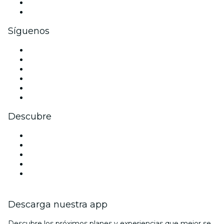
Beneficios corporativos
Tarjetas y cupones de regalo corporativos
Síguenos
Facebook
X (Twitter)
Instagram
TikTok
LinkedIn
Youtube
Descubre
Locales y espacios de eventos en Mallorca
España
Halloween
La La Love You
Viva Suecia
Descarga nuestra app
Descubre los próximos planes y experiencias que mejor se