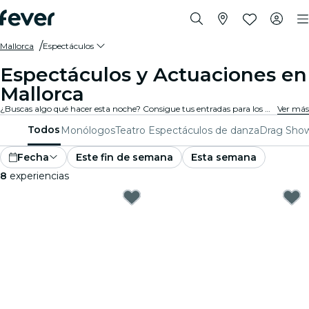
Mallorca
Espectáculos
Espectáculos y Actuaciones en
Mallorca
¿Buscas algo qué hacer esta noche? Consigue tus entradas para los mejores espectáculos en directo en Mallorca: teatro, shows de comedia, monólogos, magia, y mucho más.
Ver más
Todos
Monólogos
Teatro
Espectáculos de danza
Drag Sho
Fecha
Este fin de semana
Esta semana
8
experiencias