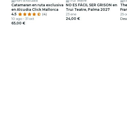
Port d'Alcúdia
Trui Teatre
E
Catamaran en ruta exclusiva
NO ES FÁCIL SER GRISON en
The
en Alcudia Click Mallorca
Trui Teatre, Palma 2027
Fra
4.5
(4)
23 ene
Arm
25 o
10 ago - 31 oct
24,00 €
Des
65,00 €