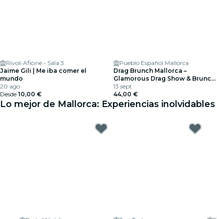
Rívoli Aficine - Sala 3
Pueblo Español Mallorca
Jaime Gili | Me iba comer el
Drag Brunch Mallorca –
mundo
Glamorous Drag Show & Brunch
20 ago
in Palma
13 sept
Desde
10,00 €
44,00 €
Lo mejor de Mallorca: Experiencias inolvidables