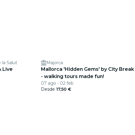
 la Salut
Majorca
A Live
Mallorca 'Hidden Gems' by City Break
- walking tours made fun!
07 ago - 02 feb
Desde
17,50 €