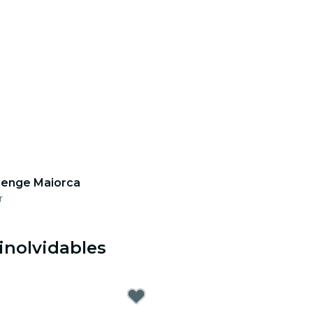
lenge Maiorca
r
inolvidables