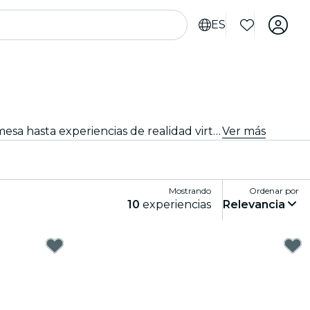
ES
Sumérgete en un mundo de diversión y entretenimiento con los mejores juegos en Mallorca. Desde juegos de mesa hasta experiencias de realidad virtual, hay algo para que todos disfruten.
Ver más
Mostrando
Ordenar por
10
experiencias
Relevancia