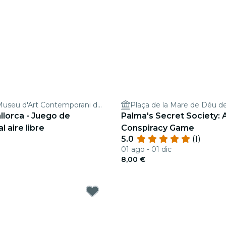
Es Baluard Museu d'Art Contemporani de Palma
Plaça de la Mare de Déu de
- Juego de
Palma's Secret Society: 
l aire libre
Conspiracy Game
5.0
(1)
01 ago - 01 dic
8,00 €