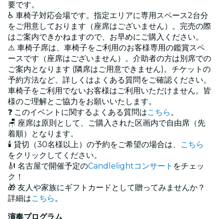
要です。
♿ 車椅子対応会場です。指定エリアに専用スペース2台分
をご用意しております（座席はございません）。完売の際
はご案内できかねますので、お早めにご購入ください。
⚠️ 車椅子席は、車椅子をご利用のお客様専用の鑑賞スペ
ースです（座席はございません）。介助者の方は別席での
ご案内となります (隣席はご用意できません)。チケットの
予約方法など、詳しくはよくある質問をご確認ください。
車椅子をご利用でないお客様はご利用いただけません。皆
様のご理解とご協力をお願いいたします。
❓ このイベントに関するよくある質問は
こちら
。
🪑 座席は原則として、ご購入された区画内で自由席（先
着順）となります。
🕯️ 貸切（30名様以上）の予約をご希望の場合は、
こちら
をクリックしてください。
🎻 名古屋で開催予定の
Candlelightコンサート
をチェッ
ク！
🎁 友人や家族にギフトカードとして贈ってみませんか？
詳細は
こちら
。
演奏プログラム