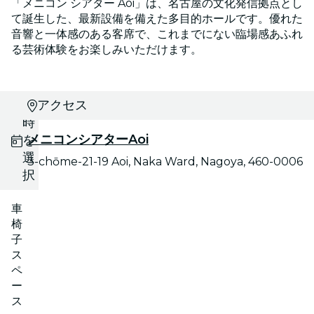
「メニコン シアター Aoi」は、名古屋の文化発信拠点とし
て誕生した、最新設備を備えた多目的ホールです。優れた
音響と一体感のある客席で、これまでにない臨場感あふれ
る芸術体験をお楽しみいただけます。
日
アクセス
時
メニコンシアターAoi
を
選
3-chōme-21-19 Aoi, Naka Ward, Nagoya, 460-0006
択
車
椅
子
ス
ペ
ー
ス