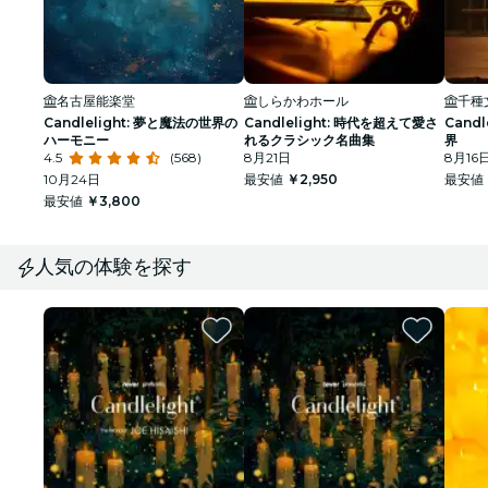
名古屋能楽堂
しらかわホール
千種
Candlelight: 夢と魔法の世界の
Candlelight: 時代を超えて愛さ
Cand
ハーモニー
れるクラシック名曲集
界
4.5
(568)
8月21日
8月16
10月24日
最安値
￥2,950
最安値
最安値
￥3,800
人気の体験を探す