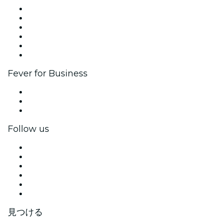
イベントの管理
イベントを掲載する
企業向けイベント＆福利厚生
アフィリエイト・プログラム
アンバサダー＆インフルエンサープログラム
ブランドパートナーシップ
Fever for Business
プライベートイベント＆グループチケット
福利厚生
法人向けギフトカード＆クーポン
Follow us
Facebook
X (Twitter)
Instagram
TikTok
LinkedIn
YouTube
見つける