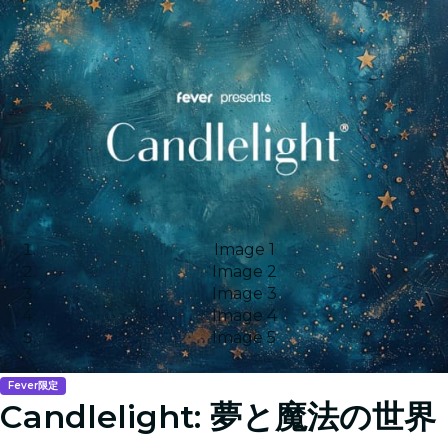
Image 1
Image 2
Image 3
Image 4
Image 5
Fever限定
Candlelight: 夢と魔法の世界