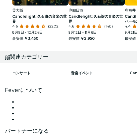
大阪
四日市
福井
Candlelight: 久石譲の音楽の世
Candlelight: 久石譲の音楽の世
Cand
界
界
ハーモ
4.6
(2202)
4.6
(148)
4.4
8月9日 - 12月24日
9月12日 - 11月6日
9月21
最安値
￥3,450
最安値
￥2,950
最安値
関連カテゴリー
コンサート
音楽イベント
Ca
Feverについて
プレス
採用情報
ギフトカード
ヘルプセンター
パートナーになる