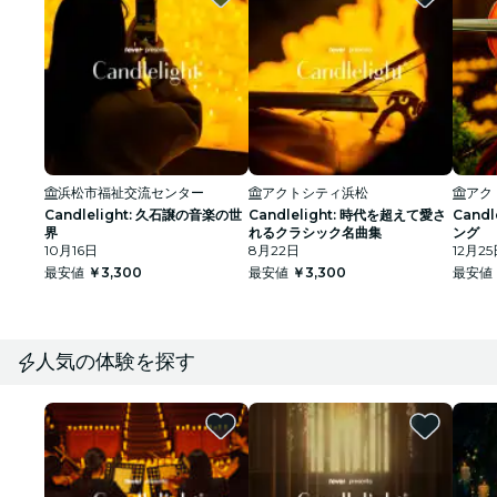
浜松市福祉交流センター
アクトシティ浜松
アク
Candlelight: 久石譲の音楽の世
Candlelight: 時代を超えて愛さ
Cand
界
れるクラシック名曲集
ング
10月16日
8月22日
12月25
最安値
￥3,300
最安値
￥3,300
最安値
人気の体験を探す