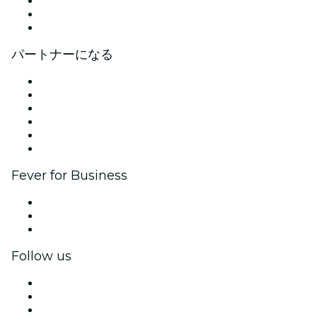
採用情報
ギフトカード
ヘルプセンター
パートナーになる
イベントの管理
イベントを掲載する
企業向けイベント＆福利厚生
アフィリエイト・プログラム
アンバサダー＆インフルエンサープログラム
ブランドパートナーシップ
Fever for Business
プライベートイベント＆グループチケット
福利厚生
法人向けギフトカード＆クーポン
Follow us
Facebook
X (Twitter)
Instagram