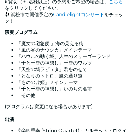
🕯️ 貸切（30名様以上）の予約をご希望の場合は、
こちら
をクリックしてください。
🎻 浜松市で開催予定の
Candlelightコンサート
をチェッ
ク！
演奏プログラム
「魔女の宅急便 」海の見える街
「風の谷のナウシカ」メインテーマ
「ハウルの動く城」人生のメリーゴーランド
「千と千尋の神隠し」千尋のワルツ
「天空の城ラピュタ」君をのせて
「となりのトトロ」風の通り道
「もののけ姫」メインテーマ
「千と千尋の神隠し」いのちの名前
その他
(プログラムは変更になる場合があります)
出演
弦楽四重奏 (String Quartet)：カルテット・ロクイ