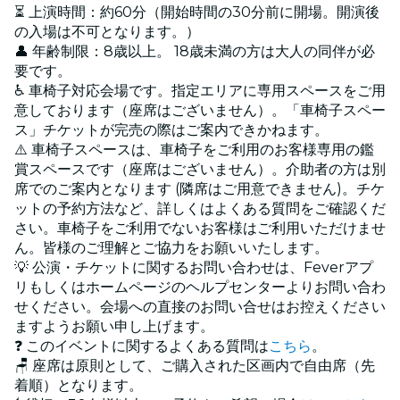
⏳ 上演時間：約60分（開始時間の30分前に開場。開演後
の入場は不可となります。）
👤 年齢制限：8歳以上。 18歳未満の方は大人の同伴が必
要です。
♿ 車椅子対応会場です。指定エリアに専用スペースをご用
意しております（座席はございません）。「車椅子スペー
ス」チケットが完売の際はご案内できかねます。
⚠️ 車椅子スペースは、車椅子をご利用のお客様専用の鑑
賞スペースです（座席はございません）。介助者の方は別
席でのご案内となります (隣席はご用意できません)。チケ
ットの予約方法など、詳しくはよくある質問をご確認くだ
さい。車椅子をご利用でないお客様はご利用いただけませ
ん。皆様のご理解とご協力をお願いいたします。
💡 公演・チケットに関するお問い合わせは、Feverアプ
リもしくはホームページのヘルプセンターよりお問い合わ
せください。会場への直接のお問い合せはお控えください
ますようお願い申し上げます。
❓ このイベントに関するよくある質問は
こちら
。
🪑 座席は原則として、ご購入された区画内で自由席（先
着順）となります。