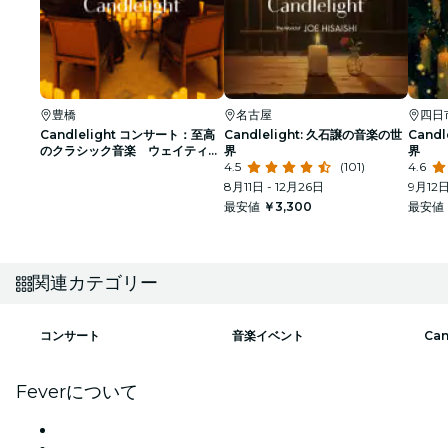
豊橋
名古屋
四日
Candlelight コンサート：至高
Candlelight: 久石譲の音楽の世
Cand
のクラシック音楽 ウェイティン
界
界
グリスト
4.5
(101)
4.6
8月11日 - 12月26日
9月12日
最安値
￥3,300
最安値
関連カテゴリー
コンサート
音楽イベント
Ca
Feverについて
プレス