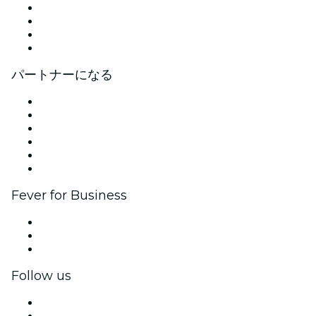
プレス
採用情報
ギフトカード
ヘルプセンター
パートナーになる
イベントの管理
イベントを掲載する
企業向けイベント＆福利厚生
アフィリエイト・プログラム
アンバサダー＆インフルエンサープログラム
ブランドパートナーシップ
Fever for Business
プライベートイベント＆グループチケット
福利厚生
法人向けギフトカード＆クーポン
Follow us
Facebook