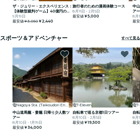
ザ・ジュリー・エクスペリエンス：
旅行者のための漫画体験コース
中山
【体験型裁判ゲーム】40億円のダ
8月11日 - 2月5日
アー
イヤモンド強盗事件
9月19日
最安値
￥5,000
8月1
最安値
￥3,050
￥2,440
最安
スポーツ＆アドベンチャー
すべて見る
Nagoya Sta. (Taikoudori Ent.)
7-Eleven
7
中山道馬籠・妻籠 日帰り少人数ツ
自転車で巡る京都1日ツアー
自転
アー
8月10日 - 2月5日
8月1
8月10日 - 1月19日
最安値
￥19,500
最安
最安値
￥34,000