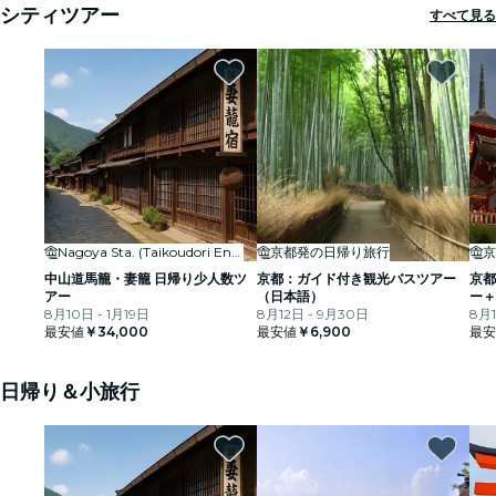
シティツアー
すべて見る
Nagoya Sta. (Taikoudori Ent.)
京都発の日帰り旅行
京
中山道馬籠・妻籠 日帰り少人数ツ
京都：ガイド付き観光バスツアー
京都
アー
（日本語）
ー＋
8月10日 - 1月19日
8月12日 - 9月30日
8月1
最安値
￥34,000
最安値
￥6,900
最安
日帰り＆小旅行