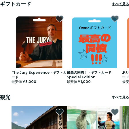
ギフトカード
すべて見る
シネマ
The Jury Experience - ギフトカ
最高の同僚！ - ギフトカード
あり
ード
Special Edition
ード 
最安値
￥3,000
最安値
￥1,000
最安
観光
すべて見る