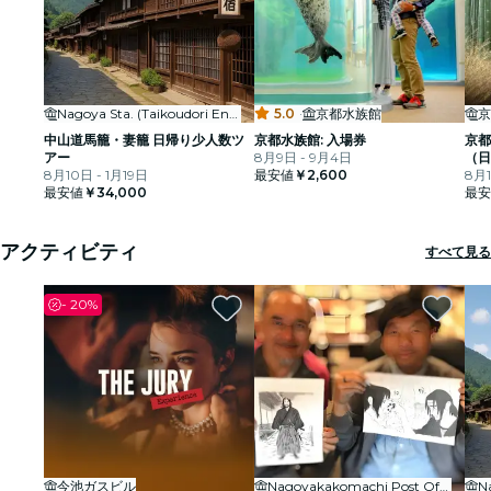
Nagoya Sta. (Taikoudori Ent.)
5.0
·
京都水族館
京
中山道馬籠・妻籠 日帰り少人数ツ
京都水族館: 入場券
京都
アー
8月9日 - 9月4日
（日
8月10日 - 1月19日
最安値
￥2,600
8月1
最安値
￥34,000
最安
アクティビティ
すべて見る
-
20%
今池ガスビル
Nagoyakakomachi Post Office