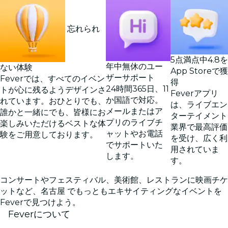
忘れられ
5点満点中4.8を
年中無休のユー
ない体験
App Storeで獲
ザーサポート
Feverでは、すべてのイベン
得
24時間365日、11
トが心に残るようデザインさ
Feverアプリ
か国語で対応。
れています。おひとりでも、
は、ライブエン
メールまたはア
誰かと一緒にでも、皆様にお
ターテイメント
プリのライブチ
楽しみいただけるベストな体
業界で最高評価
ャットやお電話
験をご用意しております。
を受け、広く利
でサポートいた
用されていま
します。
す。
コンサートやフェスティバル、美術館、レストランに映画チケ
ットなど、名古屋 でもっともエキサイティングなイベントを
Feverで見つけよう。
Feverについて