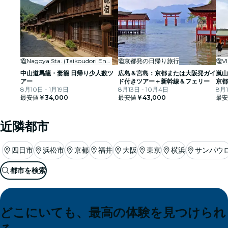
Nagoya Sta. (Taikoudori Ent.)
京都発の日帰り旅行
V
中山道馬籠・妻籠 日帰り少人数ツ
広島＆宮島：京都または大阪発ガイ
嵐山
アー
ド付きツアー＋新幹線＆フェリー
京都
8月10日 - 1月19日
8月13日 - 10月4日
8月1
最安値
￥34,000
最安値
￥43,000
最安
近隣都市
四日市
浜松市
京都
福井
大阪
東京
横浜
サンパウ
都市を検索
どこにいても、最高の体験を見つけられ