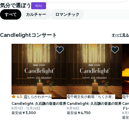
気分で選ぼう
AI
マドリード
すべて
カルチャー
ロマンチック
Candlelight コンサート
ロンドン
Candlelightコンサート
すべて見る
経験と街
サンパウロ
展覧会
ソウル
4.5
·
しらかわホール
千種文化小劇場「ちくさ座」
千
シティツアー
Candlelight: 久石譲の音楽の世界
Candlelight: 久石譲の音楽の世界
Ca
8月11日 - 12月26日
8月16日
ドレ
コンサート
最安値
￥3,300
最安値
￥4,750
8月
最安
レストラン