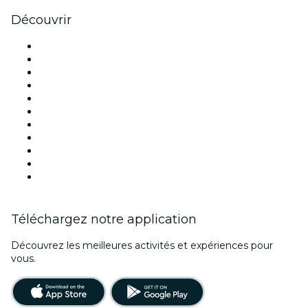
Découvrir
Lieux d'événements à Paris
France
Aujourd'hui
Demain
Cette semaine
Ce week-end
Halloween
Saint Valentin
Noël
Fête des mères
Nouvel An
Téléchargez notre application
Découvrez les meilleures activités et expériences pour
vous.