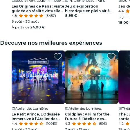
Sous le Pont Louis-Philippe, Berges Rive Droite, Voie Georges Pompidou
Pl. Clémenceau, Paris
Qui v
Les Origines de Paris : visite
Jeu d'exploration
Jeu de
guidée en réalité virtuelle
historique en plein air à
4.4
des bords de Seine
4.8
(3457)
Paris
8,99 €
12 juil.
6 août - 30 août
18,00
À partir de
24,00 €
Découvre nos meilleures expériences
Atelier des Lumières
Atelier des Lumières
Théât
Le Petit Prince, L’Odyssée
Coldplay : A Film for the
The J
immersive à l’Atelier des
Future à l’Atelier des
sortie
Lumières
4.4
(10913)
Lumières
4.3
(593)
4.2
9 août - 30 août
7 août - 12 sept.
29 août