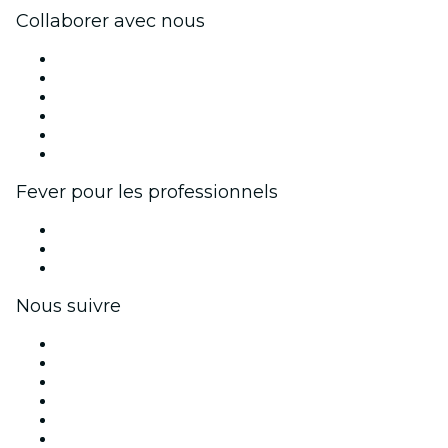
Collaborer avec nous
Fever Zone
Publiez votre événement
Événements d'entreprise et avantages
Programme d'affiliation
Programme d'ambassadeurs et d'influenceurs
Partenariats avec des marques
Fever pour les professionnels
Événements privés et billets de groupe
Avantages pour les entreprises
Coupons et cartes cadeaux pour les entreprises
Nous suivre
Facebook
X (Twitter)
Instagram
TikTok
LinkedIn
Youtube