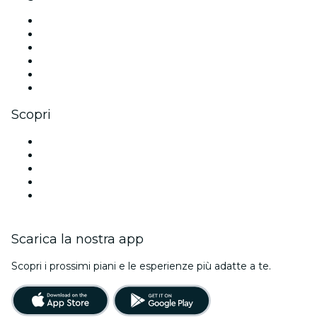
Facebook
X (Twitter)
Instagram
TikTok
LinkedIn
Youtube
Scopri
Luoghi a Barcellona
Oggi
Domani
Questa settimana
Questo fine settimana
Scarica la nostra app
Scopri i prossimi piani e le esperienze più adatte a te.