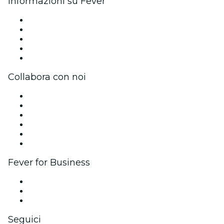
Informazioni su Fever
Stampa
Unisciti al team
Borse di studio Fever per l'eccellenza
Carte regalo
Centro assistenza
Collabora con noi
Gestisci il tuo evento
Pubblica il tuo evento
Eventi aziendali & benefit
Programma di affiliazione
Programma Ambassador e Influencer
Brand partnership
Fever for Business
Eventi privati e biglietti di gruppo
Benefit aziendali
Gift card e voucher aziendali
Seguici