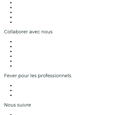
Presse
Travailler chez Fever
Bourses d'excellence Fever
Cartes-cadeaux
Centre d'aide
Collaborer avec nous
Fever Zone
Publiez votre événement
Événements d'entreprise et avantages
Programme d'affiliation
Programme d'ambassadeurs et d'influenceurs
Partenariats avec des marques
Fever pour les professionnels
Événements privés et billets de groupe
Avantages pour les entreprises
Coupons et cartes cadeaux pour les entreprises
Nous suivre
Facebook