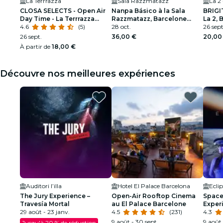
La Terrrazza
Sala Razzmatazz
La 2
CLOSA SELECTS - Open Air
Nanpa Básico à la Sala
BRIGI
Day Time - La Terrrazza
Razzmatazz, Barcelone
La 2, 
2026
4.6
(5)
2026
28 oct.
26 sept
26 sept.
36,00 €
20,00
À partir de
18,00 €
Découvre nos meilleures expériences
Auditori l’illa
Hotel El Palace Barcelona
Ecli
The Jury Experience –
Open-Air Rooftop Cinema
Space 
Travesía Mortal
au El Palace Barcelone
Exper
29 août - 23 janv.
4.5
(231)
4.3
9 août - 30 sept.
9 août 
Jusqu'à 20 % de réduction