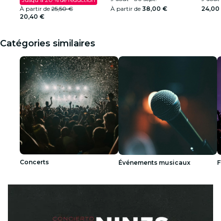
À partir de
25,50 €
À partir de
38,00 €
24,00
20,40 €
Catégories similaires
Concerts
Événements musicaux
F