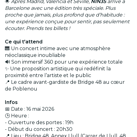
🌟
Après Madrid, Valencia et Séville,
NIN3S
arrive à
Barcelone avec une édition très spéciale. Plus
proche que jamais, plus profond que d’habitude :
une expérience conçue pour sentir, pas seulement
écouter. Prends tes billets !
Ce qui t'attend
🎹 Un concert intime avec une atmosphère
néoclassique inoubliable
🔊 Son immersif 360 pour une expérience totale
✨ Une proposition artistique qui redéfinit la
proximité entre l’artiste et le public
📍 Le cadre avant-gardiste de Bridge 48 au cœur
de Poblenou
Infos
📅 Date : 16 mai 2026
🕒 Heure :
- Ouverture des portes : 19h
- Début du concert : 20h30
📍 Lieu : Bridge 48, Annex Llull (Carrer de Llull, 48,