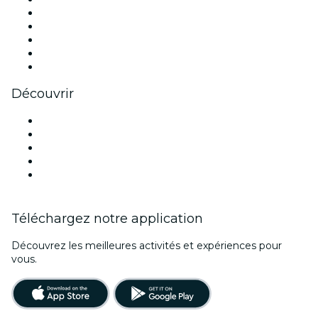
X (Twitter)
Instagram
TikTok
LinkedIn
Youtube
Découvrir
Lieux d'événements à Barcelone
Aujourd'hui
Demain
Cette semaine
Ce week-end
Téléchargez notre application
Découvrez les meilleures activités et expériences pour
vous.