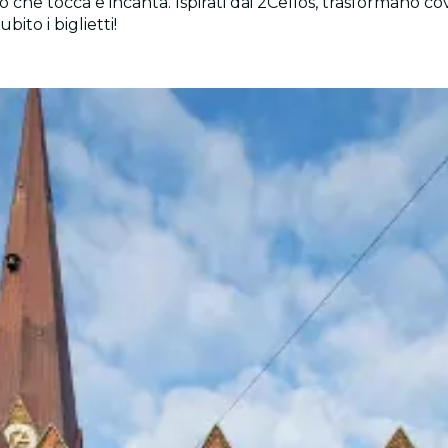
che tocca e incanta. Ispirati dai 2Cellos, trasformano cov
ito i biglietti!