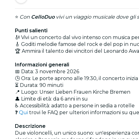
⭐
Con
CelloDuo
vivi un viaggio musicale dove gli st
Punti salienti
🎻 Vivi un concerto dal vivo intenso con musica per
🎸 Goditi melodie famose del rock e del pop in nuo
🏆 Ammira il talento dei vincitori del Leonardo A
Informazioni generali
📅 Data: 3 novembre 2026
🕒 Ora: Le porte aprono alle 19:30, il concerto inizia
⏳ Durata: 90 minuti
📍 Luogo: Unser Lieben Frauen Kirche Bremen
👤 Limite di età: da 6 anni in su
♿ Accessibilità: adatto a persone in sedia a rotelle
❓
Qui
trovi le FAQ per ulteriori informazioni su qu
Descrizione
Due violoncelli, un unico suono: un'esperienza conc