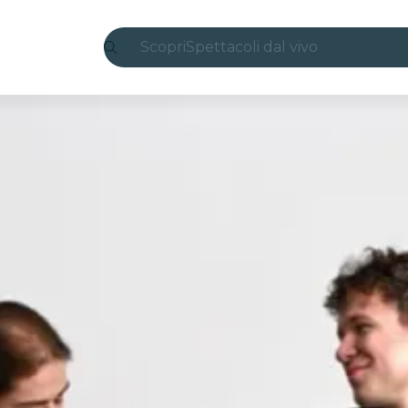
Scopri
Spettacoli dal vivo
Madrid
Candlelight
Londra
Esperienze e città
San Paolo
Mostre
Seoul
Tour città
Concerti