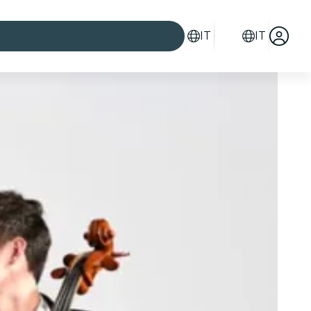
IT
IT