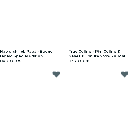
Hab dich lieb Papà!- Buono
True Collins – Phil Collins &
regalo Special Edition
Genesis Tribute Show - Buoni
Da
30,00 €
regalo
Da
70,00 €