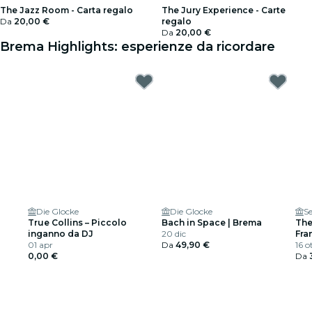
The Jazz Room - Carta regalo
The Jury Experience - Carte
Da
20,00 €
regalo
Da
20,00 €
Brema Highlights: esperienze da ricordare
Die Glocke
Die Glocke
S
True Collins – Piccolo
Bach in Space | Brema
The
inganno da DJ
20 dic
Fra
01 apr
Da
49,90 €
Arm
16 o
0,00 €
Da