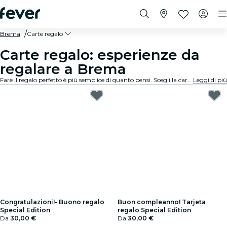
Brema
Carte regalo
Carte regalo: esperienze da
regalare a Brema
Fare il regalo perfetto è più semplice di quanto pensi. Scegli la carta regalo, seleziona l'importo e regala un momento indimenticabile. Zero stress, massima flessibilità, successo garantito.
Leggi di più
Congratulazioni!- Buono regalo
Buon compleanno! Tarjeta
Special Edition
regalo Special Edition
Da
30,00 €
Da
30,00 €