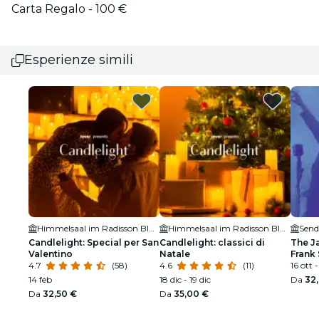
Carta Regalo - 100 €
Esperienze simili
Himmelsaal im Radisson Blu Hotel
Himmelsaal im Radisson Blu Hotel
Send
Candlelight: Special per San
Candlelight: classici di
The J
Valentino
Natale
Frank 
4.7
(58)
4.6
(11)
Armst
16 ott 
14 feb
18 dic - 19 dic
Da
32
Da
32,50 €
Da
35,00 €