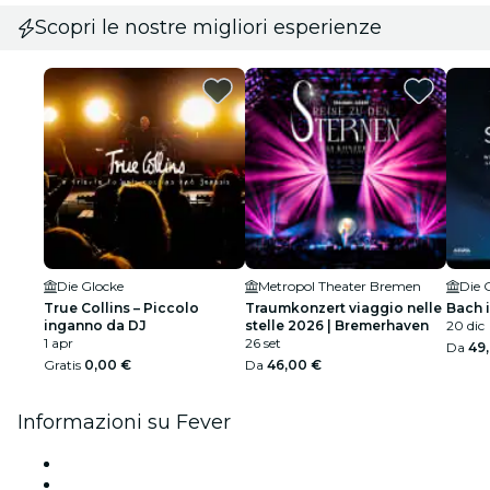
Scopri le nostre migliori esperienze
Die Glocke
Metropol Theater Bremen
Die 
True Collins – Piccolo
Traumkonzert viaggio nelle
Bach 
inganno da DJ
stelle 2026 | Bremerhaven
20 dic
1 apr
26 set
Da
49
Gratis
0,00 €
Da
46,00 €
Informazioni su Fever
Stampa
Unisciti al team