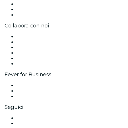
Impressum
Carte regalo
Centro assistenza
Collabora con noi
Gestisci il tuo evento
Pubblica il tuo evento
Eventi aziendali & benefit
Programma di affiliazione
Programma Ambassador e Influencer
Brand partnership
Fever for Business
Eventi privati e biglietti di gruppo
Benefit aziendali
Gift card e voucher aziendali
Seguici
Facebook
X (Twitter)