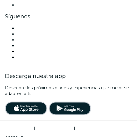
Tarjetas y cupones de regalo corporativos
Síguenos
Facebook
X (Twitter)
Instagram
TikTok
LinkedIn
Youtube
Descarga nuestra app
Descubre los próximos planes y experiencias que mejor se
adapten a ti.
Términos de uso
|
Política de privacidad
|
Do Not Sell My Personal Information / Cookies Management