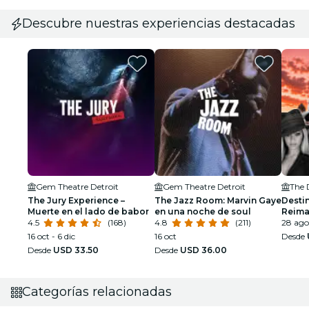
Descubre nuestras experiencias destacadas
Gem Theatre Detroit
Gem Theatre Detroit
The 
The Jury Experience –
The Jazz Room: Marvin Gaye
Destin
Muerte en el lado de babor
en una noche de soul
Reima
4.5
(168)
4.8
(211)
Detroi
28 ago
16 oct - 6 dic
16 oct
Desde
Desde
USD 33.50
Desde
USD 36.00
Categorías relacionadas