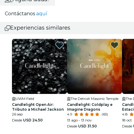
Contáctanos
aquí
Experiencias similares
UWM Field
The Detroit Masonic Temple
The 
Candlelight Open Air:
Candlelight: Coldplay e
Candle
Tributo a Michael Jackson
Imagine Dragons
Estaci
26 sep
4.9
(65)
4.8
Desde
USD 24.50
13 ago - 13 nov
18 oct
Desde
USD 31.50
Desde