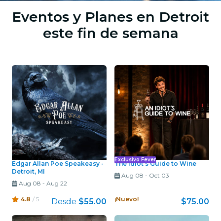
Eventos y Planes en Detroit
este fin de semana
Exclusivo Fever
Edgar Allan Poe Speakeasy -
The Idiot’s Guide to Wine
Detroit, MI
Aug 08
-
Oct 03
Aug 08
-
Aug 22
4.8
/ 5
¡Nuevo!
Desde
$55.00
$75.00