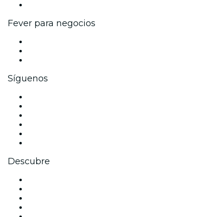
Colaboraciones de marca
Fever para negocios
Eventos privados y boletos de grupo
Beneficios corporativos
Tarjetas y cupones de regalo corporativos
Síguenos
Facebook
X (Twitter)
Instagram
TikTok
LinkedIn
Youtube
Descubre
Locales y espacios de eventos en Detroit
Estados Unidos
Hoy
Mañana
Esta semana