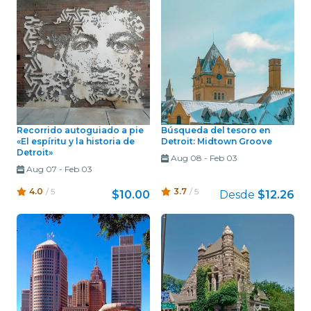
Recorrido autoguiado a pie
Búsqueda del tesoro en
«El espíritu y la historia de
Detroit: Midtown Groove
Detroit»
Aug 08
-
Feb 03
Aug 07
-
Feb 03
4.0
/ 5
3.7
/ 5
$10.00
Desde
$12.26