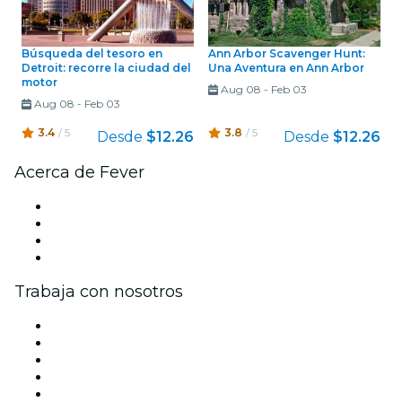
Búsqueda del tesoro en
Ann Arbor Scavenger Hunt:
Detroit: recorre la ciudad del
Una Aventura en Ann Arbor
motor
Aug 08
-
Feb 03
Aug 08
-
Feb 03
3.4
/ 5
3.8
/ 5
Desde
$12.26
Desde
$12.26
Acerca de Fever
Prensa
Únete al equipo
Tarjetas Regalo
Centro de asistencia
Trabaja con nosotros
Gestiona tu evento
Publica tu evento
Eventos y beneficios para empresas
Programa de Afiliados
Programa de embajadores e influencers