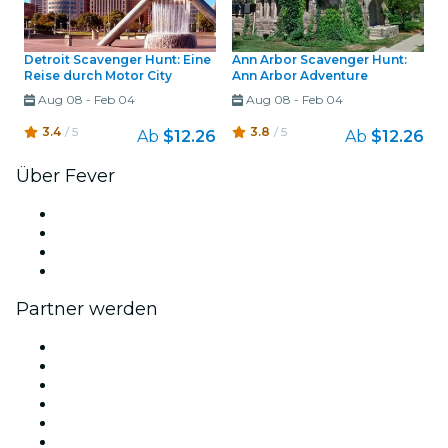
Detroit Scavenger Hunt: Eine
Ann Arbor Scavenger Hunt:
Reise durch Motor City
Ann Arbor Adventure
Aug 08
-
Feb 04
Aug 08
-
Feb 04
3.4
/ 5
3.8
/ 5
Ab
$12.26
Ab
$12.26
Über Fever
Presse
Wir stellen ein!
Geschenkgutscheine
Hilfe-Center
Partner werden
Fever Zone
Veröffentliche dein Event
Firmenevents & -vorteile
Affiliate-Programm
Botschafter & Influencer-Programm
Markenpartnerschaften