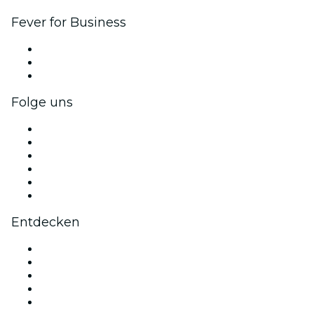
Fever for Business
Privatveranstaltungen & Gruppentickets
Firmenvorteile
Firmengeschenkkarten und -gutscheine
Folge uns
Facebook
X (Twitter)
Instagram
TikTok
LinkedIn
YouTube
Entdecken
Veranstaltungsorte in Detroit
Heute
Morgen
Diese Woche
Dieses Wochenende