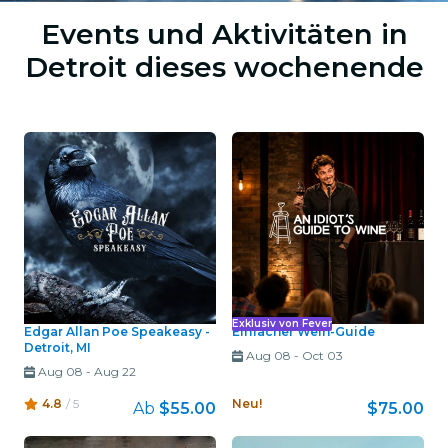
Events und Aktivitäten in
Detroit dieses wochenende
Exklusiv von Fever
Edgar Allan Poe Speakeasy -
Einfacher Wein-Guide
Detroit, MI
Aug 08
-
Oct 03
Aug 08
-
Aug 22
4.8
/ 5
Neu!
Ab
$55.00
$75.00