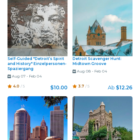
Self-Guided "Detroit’s Spirit
Detroit Scavenger Hunt:
and History" Einzelpersonen-
Midtown Groove
Spaziergang
Aug 08
-
Feb 04
Aug 07
-
Feb 04
4.0
/ 5
3.7
/ 5
$10.00
Ab
$12.26