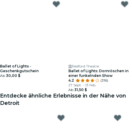
Ballet of Lights -
Redford Theatre
Geschenkgutschein
Ballet of Lights: Dornröschen in
Ab
30,00 $
einer funkelnden Show
4.2
(316)
27 Sept. - 13 Feb.
Ab
31,50 $
Entdecke ähnliche Erlebnisse in der Nähe von
Detroit