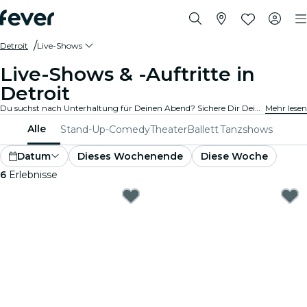
Detroit
Live-Shows
Live-Shows & -Auftritte in
Detroit
Du suchst nach Unterhaltung für Deinen Abend? Sichere Dir Deine Tickets für die besten Live-Shows in Detroit: Theater, Stand-Up-Comedy, Musicals, Magieshows und mehr.
Mehr lesen
Alle
Stand-Up-Comedy
Theater
Ballett
Tanzshows
Datum
Dieses Wochenende
Diese Woche
6
Erlebnisse