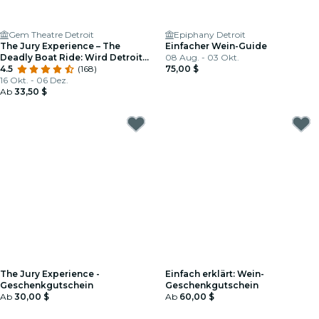
Gem Theatre Detroit
Epiphany Detroit
The Jury Experience – The
Einfacher Wein-Guide
Deadly Boat Ride: Wird Detroit
08 Aug. - 03 Okt.
Gerechtigkeit liefern?
4.5
(168)
75,00 $
16 Okt. - 06 Dez.
Ab
33,50 $
The Jury Experience -
Einfach erklärt: Wein-
Geschenkgutschein
Geschenkgutschein
Ab
30,00 $
Ab
60,00 $