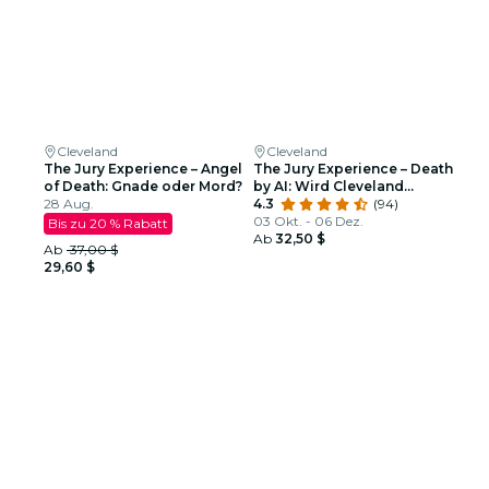
Cleveland
Cleveland
The Jury Experience – Angel
The Jury Experience – Death
of Death: Gnade oder Mord?
by AI: Wird Cleveland
28 Aug.
Gerechtigkeit liefern?
4.3
(94)
03 Okt. - 06 Dez.
Bis zu 20 % Rabatt
Ab
32,50 $
Ab
37,00 $
29,60 $