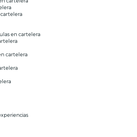
en cartelera
elera
 cartelera
ulas en cartelera
artelera
en cartelera
artelera
elera
experiencias