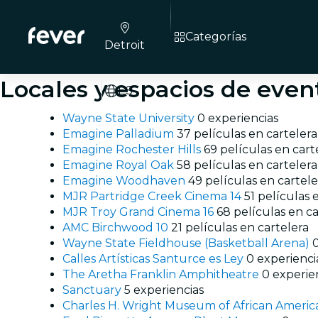
Categorías
Detroit
Locales y espacios de even
ES
Wayne State University
0 experiencias
Emagine Palladium
37 películas en cartelera
Emagine Rochester Hills
69 películas en cart
Emagine Royal Oak
58 películas en cartelera
Emagine Woodhaven
49 películas en cartele
MJR Partridge Creek Cinema 14
51 películas 
MJR Troy Grand Cinema 16
68 películas en ca
AMC Birchwood 10
21 películas en cartelera
Wayne State Fieldhouse (Basketball Arena)
Calles Artísticas Santurce es Ley
0 experienci
The Aretha Franklin Amphitheatre
0 experie
Sanctuary
5 experiencias
Charles H. Wright Museum of African Americ