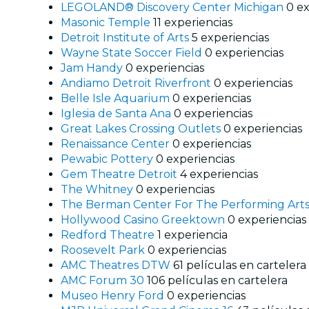
LEGOLAND® Discovery Center Michigan
0 ex
Masonic Temple
11 experiencias
Detroit Institute of Arts
5 experiencias
Wayne State Soccer Field
0 experiencias
Jam Handy
0 experiencias
Andiamo Detroit Riverfront
0 experiencias
Belle Isle Aquarium
0 experiencias
Iglesia de Santa Ana
0 experiencias
Great Lakes Crossing Outlets
0 experiencias
Renaissance Center
0 experiencias
Pewabic Pottery
0 experiencias
Gem Theatre Detroit
4 experiencias
The Whitney
0 experiencias
The Berman Center For The Performing Art
Hollywood Casino Greektown
0 experiencias
Redford Theatre
1 experiencia
Roosevelt Park
0 experiencias
AMC Theatres DTW
61 películas en cartelera
AMC Forum 30
106 películas en cartelera
Museo Henry Ford
0 experiencias