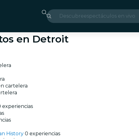
Descubre
espectáculos en vivo
Madrid
tos en Detroit
candlelight
Londres
elera
experiencias y ciudad
ra
São Paulo
en cartelera
rtelera
exposiciones
0 experiencias
Seúl
as
ncias
recorridos por la ciud
an History
0 experiencias
conciertos