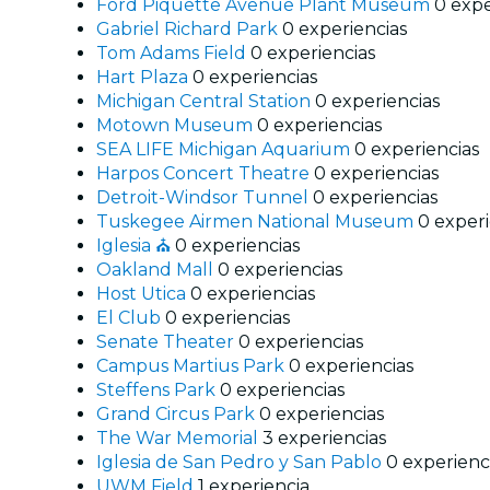
Ford Piquette Avenue Plant Museum
0 expe
Gabriel Richard Park
0 experiencias
Tom Adams Field
0 experiencias
Hart Plaza
0 experiencias
Michigan Central Station
0 experiencias
Motown Museum
0 experiencias
SEA LIFE Michigan Aquarium
0 experiencias
Harpos Concert Theatre
0 experiencias
Detroit-Windsor Tunnel
0 experiencias
Tuskegee Airmen National Museum
0 experi
Iglesia ⛪️
0 experiencias
Oakland Mall
0 experiencias
Host Utica
0 experiencias
El Club
0 experiencias
Senate Theater
0 experiencias
Campus Martius Park
0 experiencias
Steffens Park
0 experiencias
Grand Circus Park
0 experiencias
The War Memorial
3 experiencias
Iglesia de San Pedro y San Pablo
0 experienc
UWM Field
1 experiencia