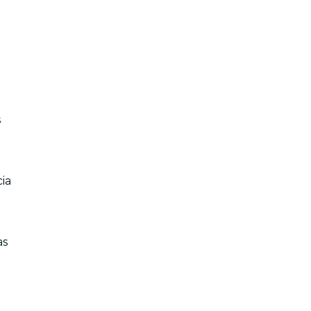
s
cia
as