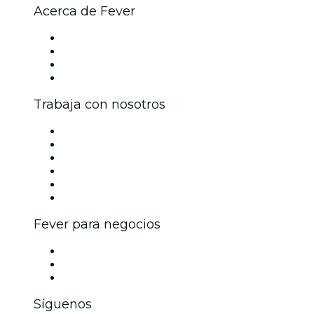
Acerca de Fever
Prensa
Únete al equipo
Tarjetas Regalo
Centro de asistencia
Trabaja con nosotros
Gestiona tu evento
Publica tu evento
Eventos y beneficios para empresas
Programa de Afiliados
Programa de embajadores e influencers
Colaboraciones de marca
Fever para negocios
Eventos privados y boletos de grupo
Beneficios corporativos
Tarjetas y cupones de regalo corporativos
Síguenos