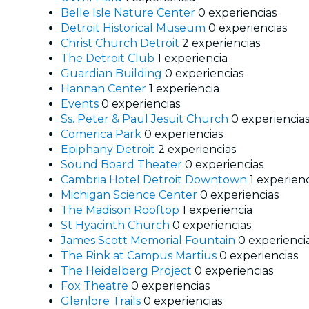
Belle Isle Nature Center
0 experiencias
Detroit Historical Museum
0 experiencias
Christ Church Detroit
2 experiencias
The Detroit Club
1 experiencia
Guardian Building
0 experiencias
Hannan Center
1 experiencia
Events
0 experiencias
Ss. Peter & Paul Jesuit Church
0 experiencia
Comerica Park
0 experiencias
Epiphany Detroit
2 experiencias
Sound Board Theater
0 experiencias
Cambria Hotel Detroit Downtown
1 experien
Michigan Science Center
0 experiencias
The Madison Rooftop
1 experiencia
St Hyacinth Church
0 experiencias
James Scott Memorial Fountain
0 experienci
The Rink at Campus Martius
0 experiencias
The Heidelberg Project
0 experiencias
Fox Theatre
0 experiencias
Glenlore Trails
0 experiencias