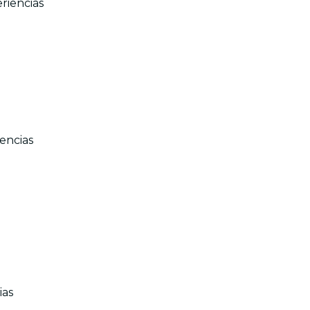
riencias
restaurantes
cine
encias
ias