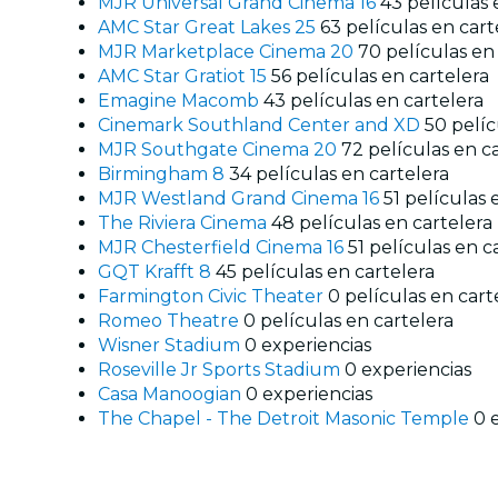
MJR Universal Grand Cinema 16
43 películas 
AMC Star Great Lakes 25
63 películas en cart
MJR Marketplace Cinema 20
70 películas en
AMC Star Gratiot 15
56 películas en cartelera
Emagine Macomb
43 películas en cartelera
Cinemark Southland Center and XD
50 pelíc
MJR Southgate Cinema 20
72 películas en c
Birmingham 8
34 películas en cartelera
MJR Westland Grand Cinema 16
51 películas 
The Riviera Cinema
48 películas en cartelera
MJR Chesterfield Cinema 16
51 películas en c
GQT Krafft 8
45 películas en cartelera
Farmington Civic Theater
0 películas en cart
Romeo Theatre
0 películas en cartelera
Wisner Stadium
0 experiencias
Roseville Jr Sports Stadium
0 experiencias
Casa Manoogian
0 experiencias
The Chapel - The Detroit Masonic Temple
0 