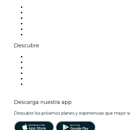
Facebook
X (Twitter)
Instagram
TikTok
LinkedIn
Youtube
Descubre
Locales y espacios de eventos en Detroit
Estados Unidos
Hoy
Mañana
Esta semana
Este fin de semana
Descarga nuestra app
Descubre los próximos planes y experiencias que mejor se