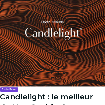
Image 1
Image 2
Image 3
Image 4
Image 5
Exclu Fever
Candlelight : le meilleur