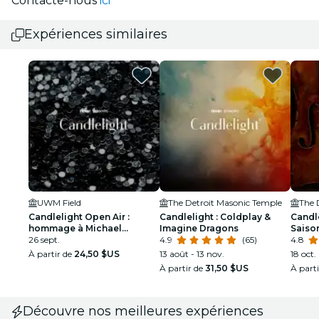
Contacte-nous
ici
Expériences similaires
UWM Field
The Detroit Masonic Temple
The 
Candlelight Open Air :
Candlelight : Coldplay &
Candle
hommage à Michael
Imagine Dragons
Saison
Jackson
26 sept.
4.9
(65)
4.8
À partir de
24,50 $US
13 août - 13 nov.
18 oct.
À partir de
31,50 $US
À part
Découvre nos meilleures expériences