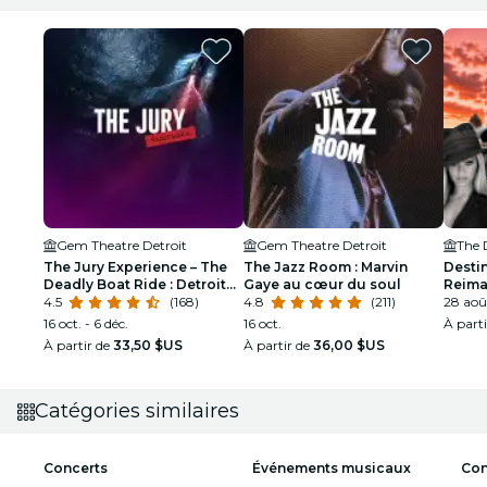
Gem Theatre Detroit
Gem Theatre Detroit
The 
The Jury Experience – The
The Jazz Room : Marvin
Destin
Deadly Boat Ride : Detroit
Gaye au cœur du soul
Reima
rendra-t-il justice ?
4.5
(168)
4.8
(211)
Detroi
28 aoû
16 oct. - 6 déc.
16 oct.
À part
À partir de
33,50 $US
À partir de
36,00 $US
Catégories similaires
Concerts
Événements musicaux
Con