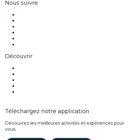
Nous suivre
Facebook
X (Twitter)
Instagram
TikTok
LinkedIn
Youtube
Découvrir
Lieux d'événements à Détroit
Aujourd'hui
Demain
Cette semaine
Ce week-end
Téléchargez notre application
Découvrez les meilleures activités et expériences pour
vous.