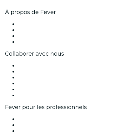
À propos de Fever
Presse
Travailler chez Fever
Cartes-cadeaux
Centre d'aide
Collaborer avec nous
Fever Zone
Publiez votre événement
Événements d'entreprise et avantages
Programme d'affiliation
Programme d'ambassadeurs et d'influenceurs
Partenariats avec des marques
Fever pour les professionnels
Événements privés et billets de groupe
Avantages pour les entreprises
Coupons et cartes cadeaux pour les entreprises