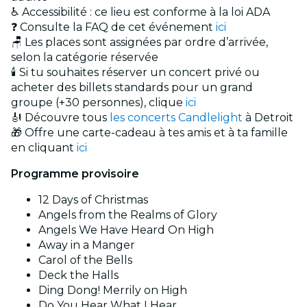
♿ Accessibilité : ce lieu est conforme à la loi ADA
❓ Consulte la FAQ de cet événement
ici
🪑 Les places sont assignées par ordre d’arrivée,
selon la catégorie réservée
🕯️ Si tu souhaites réserver un concert privé ou
acheter des billets standards pour un grand
groupe (+30 personnes), clique
ici
🎻 Découvre tous
les concerts Candlelight
à Detroit
🎁 Offre une carte-cadeau à tes amis et à ta famille
en cliquant
ici
Programme provisoire
12 Days of Christmas
Angels from the Realms of Glory
Angels We Have Heard On High
Away in a Manger
Carol of the Bells
Deck the Halls
Ding Dong! Merrily on High
Do You Hear What I Hear