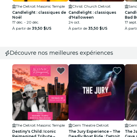
The Detroit Masonic Temple
Christ Church Detroit
Candlelight : classiques de
Candlelight : classiques
Candl
Noël
d'Halloween
Bad B
17 déc. - 20 déc.
24 oct.
17 sept
À partir de
39,50 $US
À partir de
35,50 $US
À part
Découvre nos meilleures expériences
The Detroit Masonic Temple
Gem Theatre Detroit
Gem 
Destiny's Child: Iconic
The Jury Experience – The
The J
Reimagined Tribute –
Deadly Boat Ride : Detroit
Gaye 