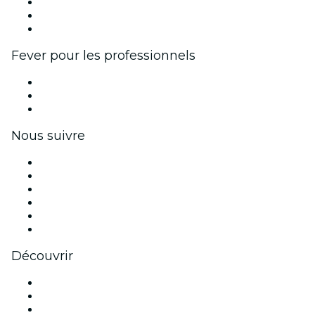
Programme d'affiliation
Programme d'ambassadeurs et d'influenceurs
Partenariats avec des marques
Fever pour les professionnels
Événements privés et billets de groupe
Avantages pour les entreprises
Coupons et cartes cadeaux pour les entreprises
Nous suivre
Facebook
X (Twitter)
Instagram
TikTok
LinkedIn
Youtube
Découvrir
Lieux d'événements à Détroit
Aujourd'hui
Demain