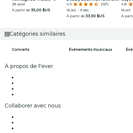
Detroit
28 août
rendra-t-il justice ?
4.5
(167)
4.8
À partir de
35,00 $US
16 oct. - 6 déc.
16 oct.
À partir de
33,50 $US
À part
Catégories similaires
Concerts
Événements musicaux
Évé
À propos de Fever
Presse
Travailler chez Fever
Cartes-cadeaux
Centre d'aide
Collaborer avec nous
Fever Zone
Publiez votre événement
Événements d'entreprise et avantages