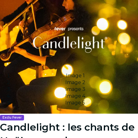
Image 1
Image 2
Image 3
Image 4
Image 5
Exclu Fever
Candlelight : les chants de