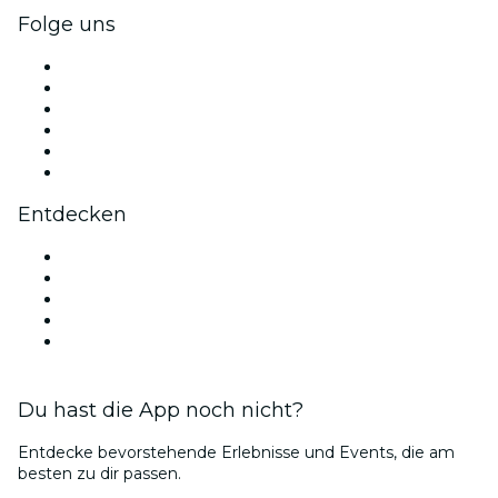
Folge uns
Facebook
X (Twitter)
Instagram
TikTok
LinkedIn
YouTube
Entdecken
Veranstaltungsorte in Detroit
Heute
Morgen
Diese Woche
Dieses Wochenende
Du hast die App noch nicht?
Entdecke bevorstehende Erlebnisse und Events, die am
besten zu dir passen.