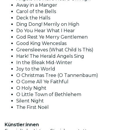
Away in a Manger
Carol of the Bells
Deck the Halls
Ding Dong! Merrily on High
Do You Hear What I Hear
God Rest Ye Merry Gentlemen
Good King Wenceslas
Greensleeves (What Child Is This)
Hark! The Herald Angels Sing
In the Bleak Mid-Winter
Joy to the World
O Christmas Tree (O Tannenbaum)
O Come All Ye Faithful
O Holy Night
O Little Town of Bethlehem
Silent Night
The First Noël
Künstler:innen