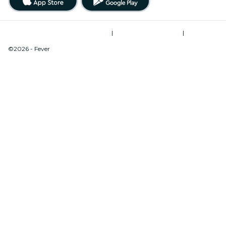
Allgemeine Geschäftsbedingungen
|
Datenschutzerklärung
|
Do Not Sell My Personal Information / Cookies Management
©2026 - Fever