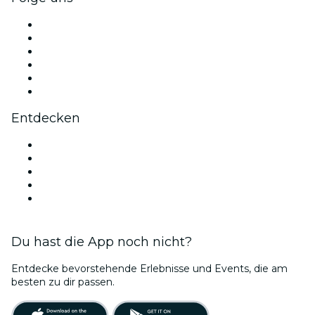
Facebook
X (Twitter)
Instagram
TikTok
LinkedIn
YouTube
Entdecken
Veranstaltungsorte in Miami
Heute
Morgen
Diese Woche
Dieses Wochenende
Du hast die App noch nicht?
Entdecke bevorstehende Erlebnisse und Events, die am
besten zu dir passen.