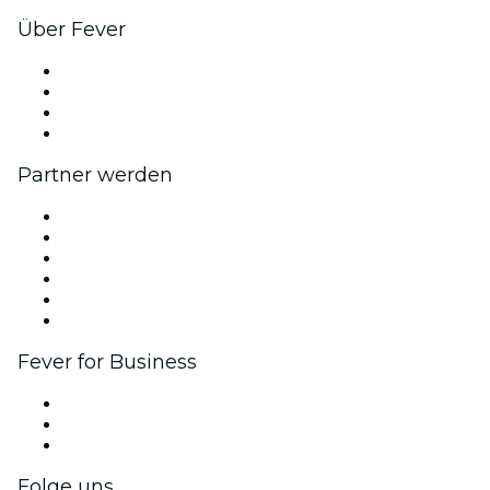
Über Fever
Presse
Wir stellen ein!
Geschenkgutscheine
Hilfe-Center
Partner werden
Fever Zone
Veröffentliche dein Event
Firmenevents & -vorteile
Affiliate-Programm
Botschafter & Influencer-Programm
Markenpartnerschaften
Fever for Business
Privatveranstaltungen & Gruppentickets
Firmenvorteile
Firmengeschenkkarten und -gutscheine
Folge uns