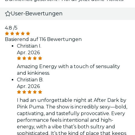
User-Bewertungen
4.8
/5
Basierend auf 116 Bewertungen
Christian I.
Apr. 2026
Amazing Energy with a touch of sensuality
and kinkiness.
Christian B.
Apr. 2026
I had an unforgettable night at After Dark by
Pink Puma. The show is incredibly sexy—bold,
captivating, and tastefully provocative. Every
performance feels intentional and high-
energy, with a vibe that’s both sultry and
sophisticated. It’s the kind of place that keeps