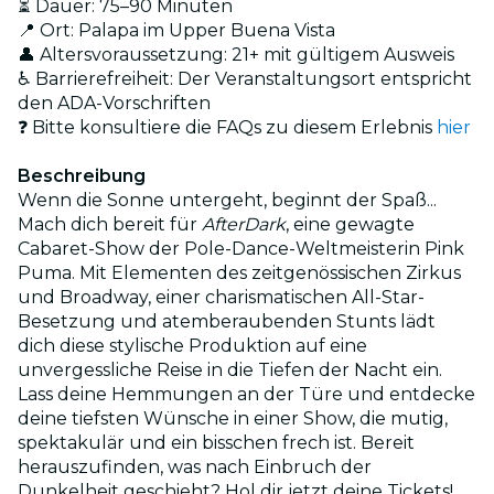
⏳ Dauer: 75–90 Minuten
📍 Ort: Palapa im Upper Buena Vista
👤 Altersvoraussetzung: 21+ mit gültigem Ausweis
♿ Barrierefreiheit: Der Veranstaltungsort entspricht
den ADA-Vorschriften
❓ Bitte konsultiere die FAQs zu diesem Erlebnis
hier
Beschreibung
Wenn die Sonne untergeht, beginnt der Spaß...
Mach dich bereit für
AfterDark
, eine gewagte
Cabaret-Show der Pole-Dance-Weltmeisterin Pink
Puma. Mit Elementen des zeitgenössischen Zirkus
und Broadway, einer charismatischen All-Star-
Besetzung und atemberaubenden Stunts lädt
dich diese stylische Produktion auf eine
unvergessliche Reise in die Tiefen der Nacht ein.
Lass deine Hemmungen an der Türe und entdecke
deine tiefsten Wünsche in einer Show, die mutig,
spektakulär und ein bisschen frech ist. Bereit
herauszufinden, was nach Einbruch der
Dunkelheit geschieht? Hol dir jetzt deine Tickets!