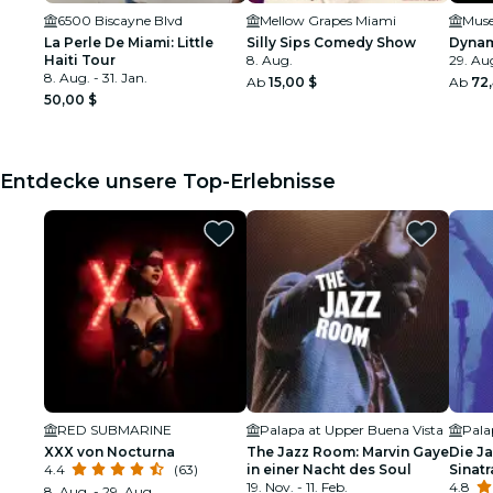
6500 Biscayne Blvd
Mellow Grapes Miami
Muse
La Perle De Miami: Little
Silly Sips Comedy Show
Dynam
Haiti Tour
8. Aug.
29. Aug
8. Aug. - 31. Jan.
Ab
15,00 $
Ab
72,
50,00 $
Entdecke unsere Top-Erlebnisse
RED SUBMARINE
Palapa at Upper Buena Vista
Pala
XXX von Nocturna
The Jazz Room: Marvin Gaye
Die Ja
4.4
(63)
in einer Nacht des Soul
Sinat
19. Nov. - 11. Feb.
Tribu
4.8
8. Aug. - 29. Aug.