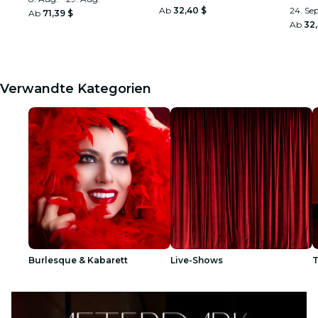
Ab
32,40 $
24. Sep
Ab
71,39 $
Ab
32
Verwandte Kategorien
Burlesque & Kabarett
Live-Shows