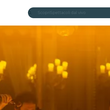
Scopri
Spettacoli dal vivo
Madrid
Candlelight
Londra
Esperienze e città
San Paolo
Mostre
Seoul
Tour città
Concerti