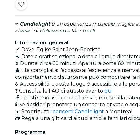
⭐
Candlelight
è un'esperienza musicale magica in s
classici di Halloween a Montreal!
Informazioni generali
📍 Dove: Église Saint Jean-Baptiste
📅 Date e orari: seleziona la data e l'orario direttam
⏳ Durata: circa 60 minuti. Apertura porte 60 minuti 
👤 Età consigliata: l'accesso all'esperienza è riserv
comportamento disturbante può comportare la richie
♿ Accessibilità: questo luogo è accessibile alle pers
❓ Consulta le FAQ di questo evento
qui
🪑 I posti sono assegnati all'arrivo, in base alla cat
🕯️ Se desideri prenotare un concerto privato o ac
🎻 Scopri tutti
i concerti Candlelight
a Montreal
🎁 Regala una gift card ai tuoi amici e familiari cli
Programma