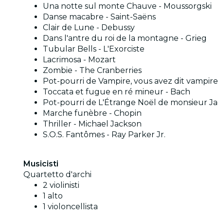
Una notte sul monte Chauve - Moussorgski
Danse macabre - Saint-Saëns
Clair de Lune - Debussy
Dans l'antre du roi de la montagne - Grieg
Tubular Bells - L'Exorciste
Lacrimosa - Mozart
Zombie - The Cranberries
Pot-pourri de Vampire, vous avez dit vampire
Toccata et fugue en ré mineur - Bach
Pot-pourri de L'Étrange Noël de monsieur J
Marche funèbre - Chopin
Thriller - Michael Jackson
S.O.S. Fantômes - Ray Parker Jr.
Musicisti
Quartetto d'archi
2 violinisti
1 alto
1 violoncellista