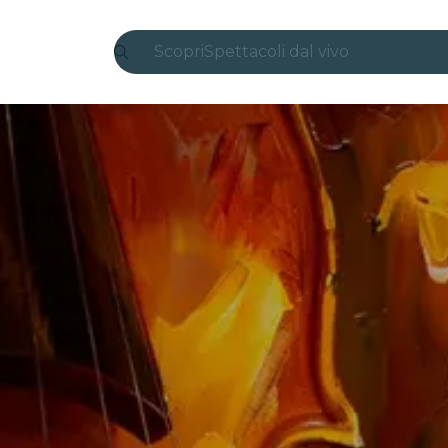
Scopri
Spettacoli dal vivo
Madrid
Candlelight
Londra
Esperienze e città
San Paolo
Mostre
Seoul
Tour città
Concerti