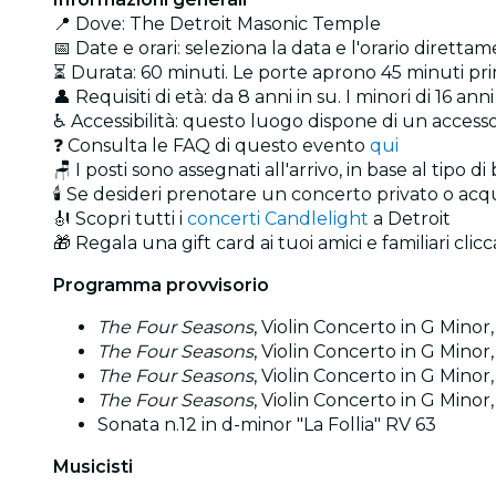
📍 Dove: The Detroit Masonic Temple
📅 Date e orari: seleziona la data e l'orario direttam
⏳ Durata: 60 minuti. Le porte aprono 45 minuti prima
👤 Requisiti di età: da 8 anni in su. I minori di 16
♿ Accessibilità: questo luogo dispone di un accesso 
❓ Consulta le FAQ di questo evento
qui
🪑 I posti sono assegnati all'arrivo, in base al tipo di
🕯️ Se desideri prenotare un concerto privato o ac
🎻 Scopri tutti i
concerti Candlelight
a Detroit
🎁 Regala una gift card ai tuoi amici e familiari cli
Programma provvisorio
The Four Seasons
, Violin Concerto in G Minor
The Four Seasons
, Violin Concerto in G Mino
The Four Seasons
, Violin Concerto in G Mino
The Four Seasons
, Violin Concerto in G Minor
Sonata n.12 in d-minor "La Follia" RV 63
Musicisti