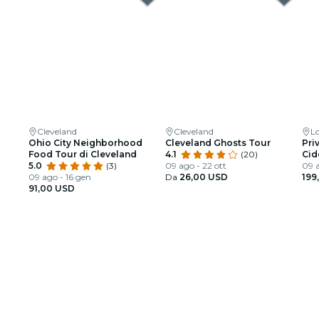
Cleveland
Cleveland
L
Ohio City Neighborhood
Cleveland Ghosts Tour
Pri
Food Tour di Cleveland
4.1
(20)
Cid
5.0
(3)
09 ago - 22 ott
in 
09 a
09 ago - 16 gen
Da
26,00 USD
199
91,00 USD