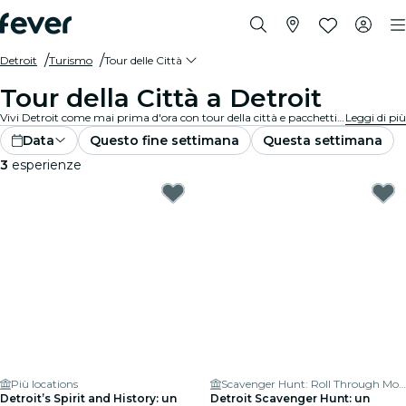
Detroit
Turismo
Tour delle Città
Tour della Città a Detroit
Vivi Detroit come mai prima d'ora con tour della città e pacchetti turistici. Mentre esplori i famosi luoghi di interesse, le gemme nascoste e i luoghi tipici di Detroit, scoprirai le storie che danno vita alla città.
Leggi di più
Data
Questo fine settimana
Questa settimana
3
esperienze
Più locations
Scavenger Hunt: Roll Through Motor City
Detroit’s Spirit and History: un
Detroit Scavenger Hunt: un