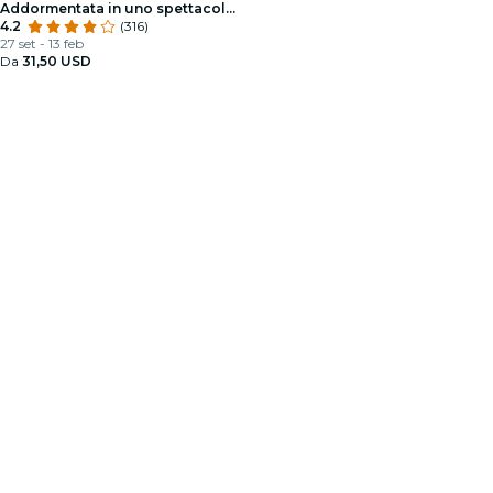
Addormentata in uno spettacolo
scintillante
4.2
(316)
27 set - 13 feb
Da
31,50 USD