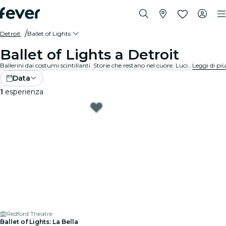
Detroit
Ballet of Lights
Ballet of Lights a Detroit
Ballerini dai costumi scintillanti. Storie che restano nel cuore. Luci che incantano. Scopri il balletto classico in una nuova veste: i tuoi spettacoli preferiti, reinventati in un’esperienza unica e mozzafiato.
Leggi di più
Data
1
esperienza
Redford Theatre
Ballet of Lights: La Bella