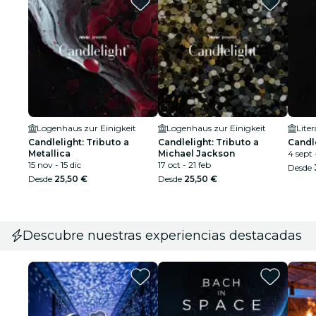
Logenhaus zur Einigkeit
Logenhaus zur Einigkeit
Lite
Candlelight: Tributo a
Candlelight: Tributo a
Candle
Metallica
Michael Jackson
4 sept 
15 nov - 15 dic
17 oct - 21 feb
Desde
Desde
25,50 €
Desde
25,50 €
Descubre nuestras experiencias destacadas