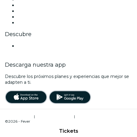
Instagram
TikTok
LinkedIn
Youtube
Descubre
Locales y espacios de eventos en Fráncfort
Descarga nuestra app
Descubre los próximos planes y experiencias que mejor se
adapten a ti.
Términos de uso
|
Política de privacidad
|
Administrador de cookies
©2026 - Fever
Tickets