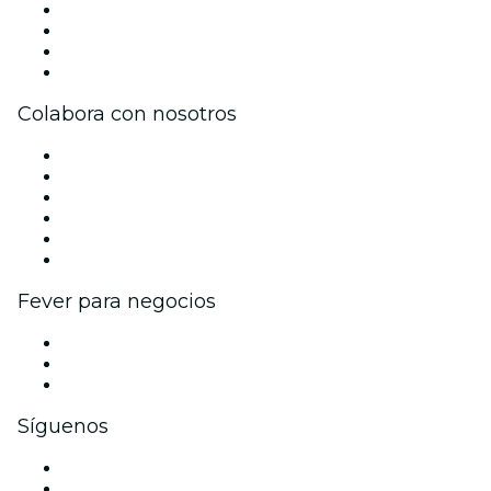
Únete al equipo
Impressum
Tarjetas Regalo
Centro de asistencia
Colabora con nosotros
Gestiona tu evento
Publica tu evento
Eventos y beneficios para empresas
Programa de Afiliados
Programa de embajadores e influencers
Colaboraciones de marca
Fever para negocios
Eventos privados y entradas de grupo
Beneficios corporativos
Tarjetas y cupones de regalo corporativos
Síguenos
Facebook
X (Twitter)