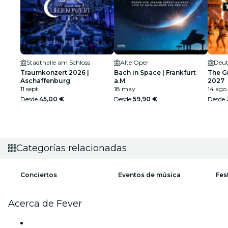
Stadthalle am Schloss
Alte Oper
Deut
Traumkonzert 2026 |
Bach in Space | Frankfurt
The G
Aschaffenburg
a.M
2027
11 sept
18 may
14 ago
Desde
45,00 €
Desde
59,90 €
Desde
Categorías relacionadas
Conciertos
Eventos de música
Fes
Acerca de Fever
Prensa