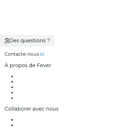
Des questions ?
Contacte-nous
ici
À propos de Fever
Presse
Travailler chez Fever
Impressum
Cartes-cadeaux
Centre d'aide
Collaborer avec nous
Fever Zone
Publiez votre événement