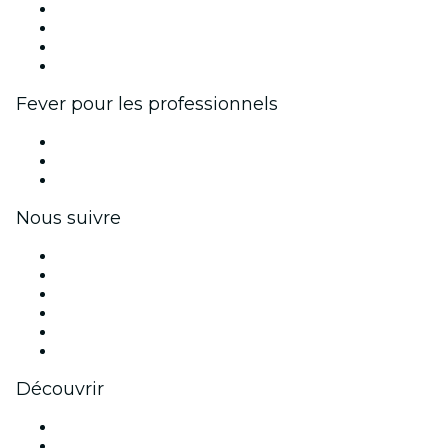
Événements d'entreprise et avantages
Programme d'affiliation
Programme d'ambassadeurs et d'influenceurs
Partenariats avec des marques
Fever pour les professionnels
Événements privés et billets de groupe
Avantages pour les entreprises
Coupons et cartes cadeaux pour les entreprises
Nous suivre
Facebook
X (Twitter)
Instagram
TikTok
LinkedIn
Youtube
Découvrir
Lieux d'événements à Hambourg
Aujourd'hui