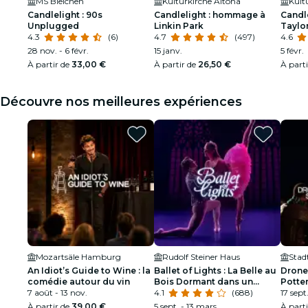
MS Bleichen
Kulturkirche Altona
Kult
Candlelight : 90s
Candlelight : hommage à
Candl
Unplugged
Linkin Park
Taylor
4.3
(6)
4.7
(497)
4.6
28 nov. - 6 févr.
15 janv.
5 févr.
À partir de
33,00 €
À partir de
26,50 €
À part
Découvre nos meilleures expériences
Mozartsäle Hamburg
Rudolf Steiner Haus
Stad
An Idiot’s Guide to Wine : la
Ballet of Lights : La Belle au
Drone
comédie autour du vin
Bois Dormant dans un
Potte
7 août - 13 nov.
spectacle étincelant
4.1
(688)
17 sept
À partir de
39,00 €
5 sept. - 13 mars
À part