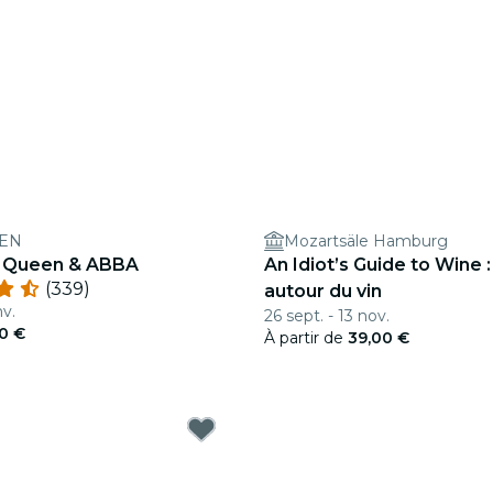
HEN
Mozartsäle Hamburg
 : Queen & ABBA
An Idiot’s Guide to Wine 
(339)
autour du vin
nv.
26 sept. - 13 nov.
50 €
À partir de
39,00 €