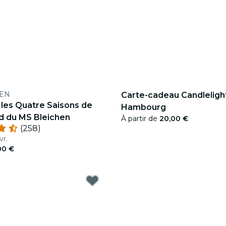
HEN
Carte-cadeau Candlelight
: les Quatre Saisons de
Hambourg
rd du MS Bleichen
À partir de
20,00 €
(258)
vr.
00 €