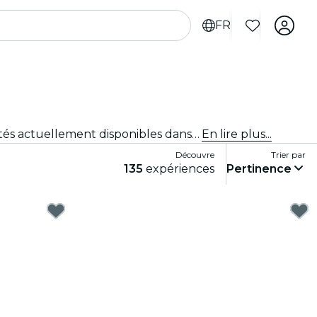
FR
Tu ne sais pas quoi faire à Hambourg ? Consulte notre sélection et découvre les meilleures expériences et activités actuellement disponibles dans la ville.
En lire plus...
Découvre
Trier par
135
expériences
Pertinence