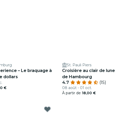
amburg
St. Pauli Piers
perience – Le braquage à
Croisière au clair de lune
e dollars
de Hambourg
4.7
(15)
c.
00 €
08 août - 01 oct.
À partir de
18,00 €