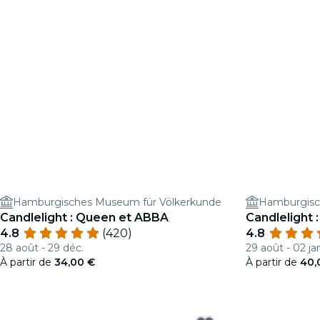
Hamburgisches Museum für Völkerkunde
Hamburgisc
Candlelight : Queen et ABBA
Candlelight 
4.8
(420)
4.8
28 août - 29 déc.
29 août - 02 ja
À partir de
34,00 €
À partir de
40,