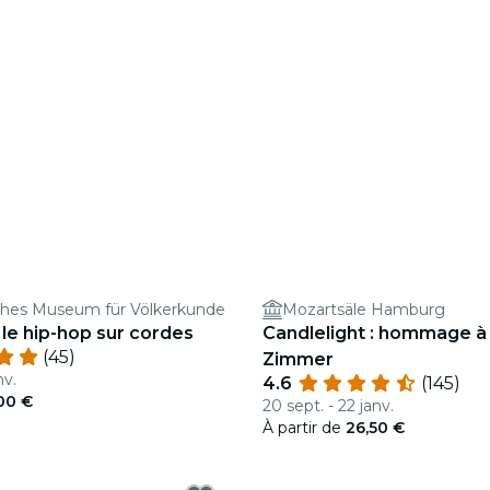
hes Museum für Völkerkunde
Mozartsäle Hamburg
: le hip-hop sur cordes
Candlelight : hommage à
(45)
Zimmer
nv.
4.6
(145)
00 €
20 sept. - 22 janv.
À partir de
26,50 €