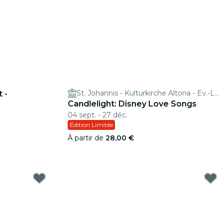
St. Johannis - Kulturkirche Altona - Ev.-Luth. Kirchengemeinde Altona-Ost
 -
Candlelight: Disney Love Songs
04 sept. - 27 déc.
Édition Limitée
À partir de
28,00 €