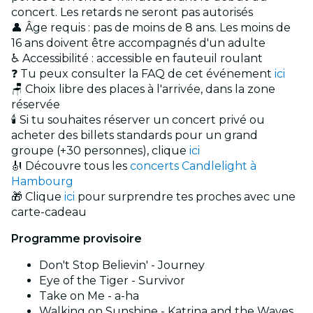
concert. Les retards ne seront pas autorisés
👤 Âge requis : pas de moins de 8 ans. Les moins de
16 ans doivent être accompagnés d'un adulte
♿ Accessibilité : accessible en fauteuil roulant
❓ Tu peux consulter la FAQ de cet événement
ici
🪑 Choix libre des places à l'arrivée, dans la zone
réservée
🕯️ Si tu souhaites réserver un concert privé ou
acheter des billets standards pour un grand
groupe (+30 personnes), clique
ici
🎻 Découvre tous les
concerts Candlelight à
Hambourg
🎁 Clique
ici
pour surprendre tes proches avec une
carte-cadeau
Programme provisoire
Don't Stop Believin' - Journey
Eye of the Tiger - Survivor
Take on Me - a-ha
Walking on Sunshine - Katrina and the Waves