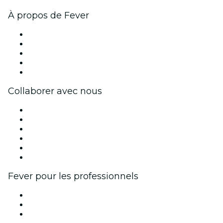
À propos de Fever
Presse
Travailler chez Fever
Impressum
Cartes-cadeaux
Centre d'aide
Collaborer avec nous
Fever Zone
Publiez votre événement
Événements d'entreprise et avantages
Programme d'affiliation
Programme d'ambassadeurs et d'influenceurs
Partenariats avec des marques
Fever pour les professionnels
Événements privés et billets de groupe
Avantages pour les entreprises
Coupons et cartes cadeaux pour les entreprises