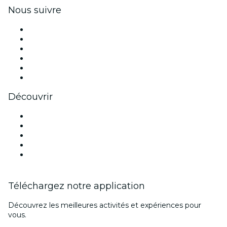
Nous suivre
Facebook
X (Twitter)
Instagram
TikTok
LinkedIn
Youtube
Découvrir
Lieux d'événements à Hambourg
Aujourd'hui
Demain
Cette semaine
Ce week-end
Téléchargez notre application
Découvrez les meilleures activités et expériences pour
vous.