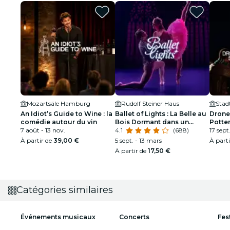
Mozartsäle Hamburg
Rudolf Steiner Haus
Stad
An Idiot’s Guide to Wine : la
Ballet of Lights : La Belle au
Drone
comédie autour du vin
Bois Dormant dans un
Potte
7 août - 13 nov.
spectacle étincelant
4.1
(688)
17 sept
À partir de
39,00 €
5 sept. - 13 mars
À part
À partir de
17,50 €
Catégories similaires
Événements musicaux
Concerts
Fes