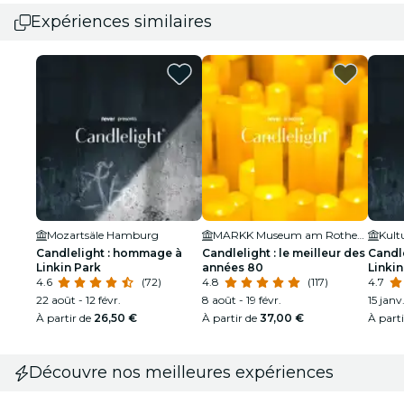
Expériences similaires
Mozartsäle Hamburg
MARKK Museum am Rothenbaum
Kult
Candlelight : hommage à
Candlelight : le meilleur des
Candl
Linkin Park
années 80
Linkin
4.6
(72)
4.8
(117)
4.7
22 août - 12 févr.
8 août - 19 févr.
15 janv
À partir de
26,50 €
À partir de
37,00 €
À part
Découvre nos meilleures expériences