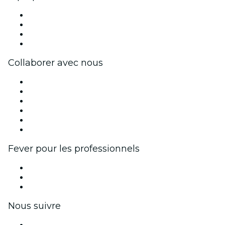
Presse
Travailler chez Fever
Cartes-cadeaux
Centre d'aide
Collaborer avec nous
Fever Zone
Publiez votre événement
Événements d'entreprise et avantages
Programme d'affiliation
Programme d'ambassadeurs et d'influenceurs
Partenariats avec des marques
Fever pour les professionnels
Événements privés et billets de groupe
Avantages pour les entreprises
Coupons et cartes cadeaux pour les entreprises
Nous suivre
Facebook