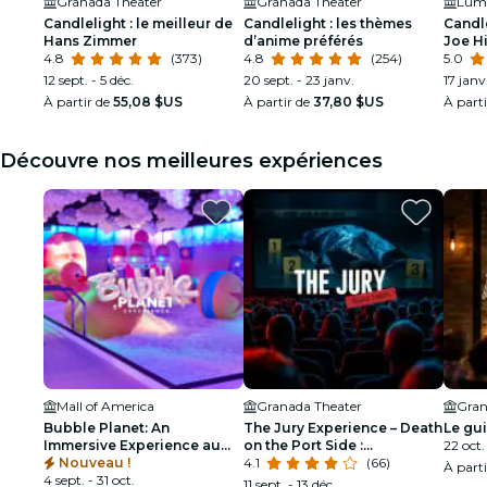
Granada Theater
Granada Theater
Lumi
Candlelight : le meilleur de
Candlelight : les thèmes
Candle
Hans Zimmer
d’anime préférés
Joe Hi
4.8
(373)
4.8
(254)
5.0
12 sept. - 5 déc.
20 sept. - 23 janv.
17 janv
À partir de
55,08 $US
À partir de
37,80 $US
À part
Découvre nos meilleures expériences
Mall of America
Granada Theater
Gran
Bubble Planet: An
The Jury Experience – Death
Le gui
Immersive Experience au
on the Port Side :
22 oct.
Mall of America
Nouveau !
Minneapolis rendra-t-il
4.1
(66)
À part
4 sept. - 31 oct.
justice ?
11 sept. - 13 déc.