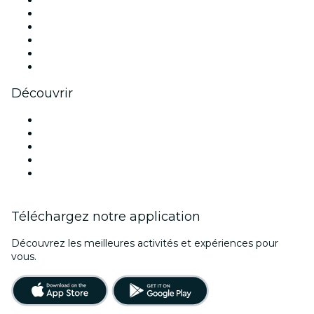
X (Twitter)
Instagram
TikTok
LinkedIn
Youtube
Découvrir
Lieux d'événements à Minneapolis
Aujourd'hui
Demain
Cette semaine
Ce week-end
Téléchargez notre application
Découvrez les meilleures activités et expériences pour
vous.