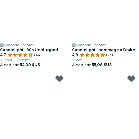
Granada Theater
Granada Theater
Candlelight : 90s Unplugged
Candlelight : hommage à Drake
4.7
(44)
4.8
(23)
16 août - 26 sept.
16 oct.
À partir de
54,00 $US
À partir de
55,08 $US