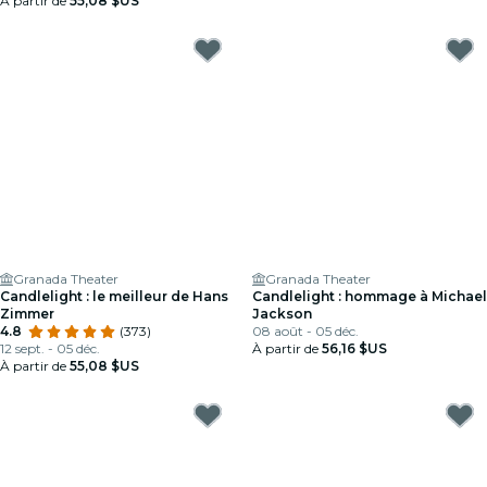
À partir de
55,08 $US
Granada Theater
Granada Theater
Candlelight : le meilleur de Hans
Candlelight : hommage à Michael
Zimmer
Jackson
4.8
(373)
08 août - 05 déc.
12 sept. - 05 déc.
À partir de
56,16 $US
À partir de
55,08 $US