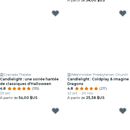
À partir de
54,00 $US
Granada Theater
Westminster Presbyterian Church
Candlelight : une soirée hantée
Candlelight : Coldplay & Imagine
de classiques d'Halloween
Dragons
4.8
(135)
4.8
(217)
23 oct.
22 oct. - 20 nov.
À partir de
54,00 $US
À partir de
25,38 $US