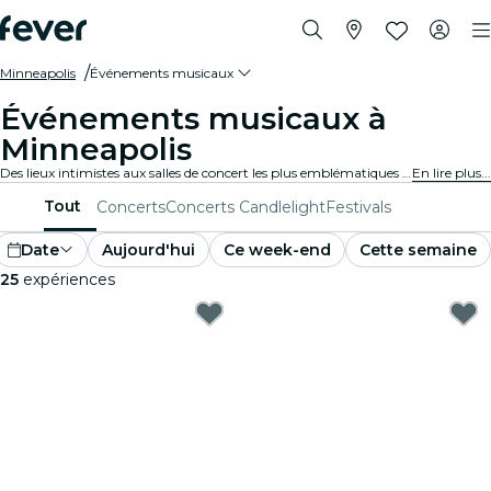
Minneapolis
Événements musicaux
Événements musicaux à
Minneapolis
Des lieux intimistes aux salles de concert les plus emblématiques de la ville, Minneapolis vit au rythme de la musique et propose un large éventail d'événements pour tous les goûts et tous les styles.
En lire plus...
Tout
Concerts
Concerts Candlelight
Festivals
Date
Aujourd'hui
Ce week-end
Cette semaine
25
expériences