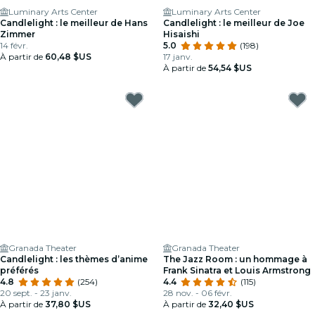
Luminary Arts Center
Luminary Arts Center
Candlelight : le meilleur de Hans
Candlelight : le meilleur de Joe
Zimmer
Hisaishi
14 févr.
5.0
(198)
À partir de
60,48 $US
17 janv.
À partir de
54,54 $US
Granada Theater
Granada Theater
Candlelight : les thèmes d’anime
The Jazz Room : un hommage à
préférés
Frank Sinatra et Louis Armstrong
4.8
(254)
4.4
(115)
20 sept. - 23 janv.
28 nov. - 06 févr.
À partir de
37,80 $US
À partir de
32,40 $US