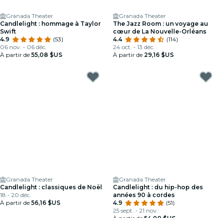
Granada Theater
Granada Theater
Candlelight : hommage à Taylor
The Jazz Room : un voyage au
Swift
cœur de La Nouvelle-Orléans
4.9
(53)
4.4
(114)
06 nov. - 06 déc.
24 oct. - 13 déc.
À partir de
55,08 $US
À partir de
29,16 $US
Granada Theater
Granada Theater
Candlelight : classiques de Noël
Candlelight : du hip-hop des
18 - 20 déc.
années 90 à cordes
À partir de
56,16 $US
4.9
(51)
25 sept. - 21 nov.