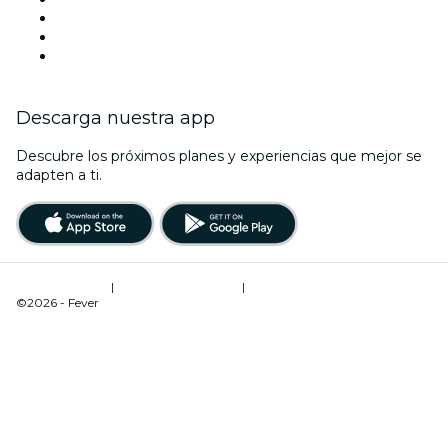
Mañana
Esta semana
Este fin de semana
Descarga nuestra app
Descubre los próximos planes y experiencias que mejor se
adapten a ti.
Términos de uso
|
Política de privacidad
|
Administrador de cookies
©2026 - Fever