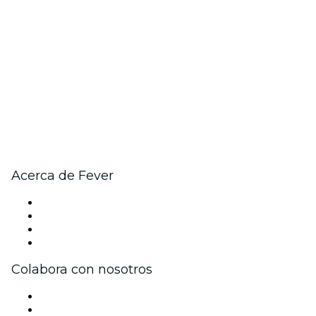
Acerca de Fever
Prensa
Únete al equipo
Tarjetas Regalo
Centro de asistencia
Colabora con nosotros
Gestiona tu evento
Publica tu evento