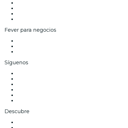
Eventos y beneficios para empresas
Programa de Afiliados
Programa de embajadores e influencers
Colaboraciones de marca
Fever para negocios
Eventos privados y entradas de grupo
Beneficios corporativos
Tarjetas y cupones de regalo corporativos
Síguenos
Facebook
X (Twitter)
Instagram
TikTok
LinkedIn
Youtube
Descubre
Locales y espacios de eventos en Roma
Hoy