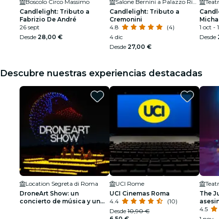
Boscolo Circo Massimo
Salone Bernini a Palazzo Ripetta
Teat
Candlelight: Tributo a
Candlelight: Tributo a
Candle
Fabrizio De André
Cremonini
Micha
26 sept
4.8
(4)
1 oct -
Desde
28,00 €
4 dic
Desde
Desde
27,00 €
Descubre nuestras experiencias destacadas
Location Segreta di Roma
UCI Rome
Teat
DroneArt Show: un
UCI Cinemas Roma
The Ju
concierto de música y un
4.4
(10)
asesin
espectáculo de luces en
dólar
4.5
Desde
10,90 €
Roma - Lista de espera
6,50 €
1 nov -