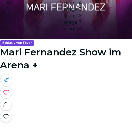
Image 4
Image 5
Image 6
Image 7
Image 8
Exklusiv von Fever
Mari Fernandez Show im
Arena +