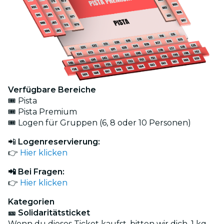
Verfügbare Bereiche
🎟️ Pista
🎟️ Pista Premium
🎟️ Logen für Gruppen (6, 8 oder 10 Personen)
📲
Logenreservierung:
👉
Hier klicken
📲 Bei Fragen:
👉
Hier klicken
Kategorien
🎫 Solidaritätsticket
Wenn du dieses Ticket kaufst, bitten wir dich, 1 kg