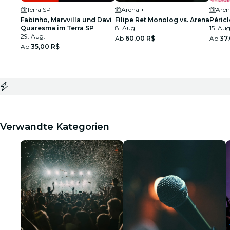
Terra SP
Arena +
Aren
Fabinho, Marvvilla und Davi
Filipe Ret Monolog vs. Arena
Péricl
Quaresma im Terra SP
8. Aug.
15. Aug
29. Aug.
Ab
60,00 R$
Ab
37
Ab
35,00 R$
Verwandte Kategorien