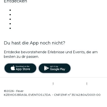
Entdecken
Veranstaltungsorte in São Paulo
Heute
Morgen
Diese Woche
Dieses Wochenende
Du hast die App noch nicht?
Entdecke bevorstehende Erlebnisse und Events, die am
besten zu dir passen.
Allgemeine Geschäftsbedingungen
|
Datenschutzerklärung
|
Cookie-Verwaltung
©2026 - Fever
KZEMOS BRASIL EVENTOS LTDA. - CNPJ/MF nº 35.142.804/0001-00