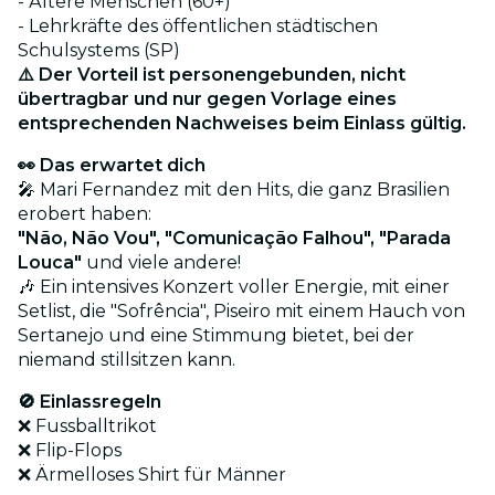
- Ältere Menschen (60+)
- Lehrkräfte des öffentlichen städtischen
Schulsystems (SP)
⚠️ Der Vorteil ist personengebunden, nicht
übertragbar und nur gegen Vorlage eines
entsprechenden Nachweises beim Einlass gültig.
👀 Das erwartet dich
🎤 Mari Fernandez mit den Hits, die ganz Brasilien
erobert haben:
"Não, Não Vou", "Comunicação Falhou", "Parada
Louca"
und viele andere!
🎶 Ein intensives Konzert voller Energie, mit einer
Setlist, die "Sofrência", Piseiro mit einem Hauch von
Sertanejo und eine Stimmung bietet, bei der
niemand stillsitzen kann.
🚫 Einlassregeln
❌ Fussballtrikot
❌ Flip-Flops
❌ Ärmelloses Shirt für Männer