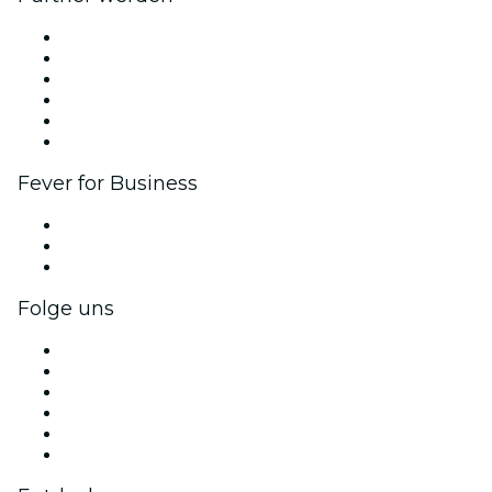
Fever Zone
Veröffentliche dein Event
Firmenevents & -vorteile
Affiliate-Programm
Botschafter & Influencer-Programm
Markenpartnerschaften
Fever for Business
Privatveranstaltungen & Gruppentickets
Firmenvorteile
Firmengeschenkkarten und -gutscheine
Folge uns
Facebook
X (Twitter)
Instagram
TikTok
LinkedIn
YouTube