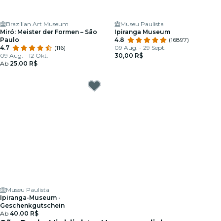
Brazilian Art Museum
Museu Paulista
Miró: Meister der Formen – São
Ipiranga Museum
Paulo
4.8
(16897)
4.7
(116)
09 Aug. - 29 Sept.
09 Aug. - 12 Okt.
30,00 R$
Ab
25,00 R$
Museu Paulista
Ipiranga-Museum -
Geschenkgutschein
Ab
40,00 R$