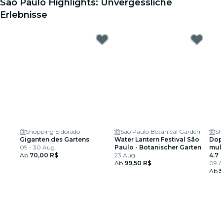
São Paulo Highlights: Unvergessliche
Erlebnisse
Shopping Eldorado
São Paulo Botanical Garden
S
Giganten des Gartens
Water Lantern Festival São
Dop
09 - 30 Aug.
Paulo - Botanischer Garten
mul
Ab
70,00 R$
23 Aug.
4.7
Ab
99,50 R$
09 A
Ab