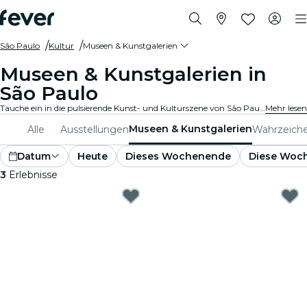
São Paulo
Kultur
Museen & Kunstgalerien
Museen & Kunstgalerien in
São Paulo
Tauche ein in die pulsierende Kunst- und Kulturszene von São Paulo mit Besuchen in renommierten Kunstgalerien und Museen. Bestaune vielfältige Sammlungen und Ausstellungen, die inspirieren und fesseln.
Mehr lesen
Museen & Kunstgalerien
Alle
Ausstellungen
Wahrzeich
Datum
Heute
Dieses Wochenende
Diese Woc
3
Erlebnisse